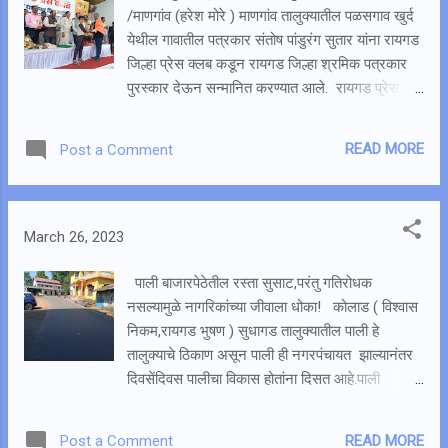
दिव्यांग लाभार्थी असुन या लाभामुळे दिव्यांग्यांच्या
/माणगांव (हरेश मोरे ) माणगांव तालुक्यातील पळसगाव खुर्द
चेहऱ्यावर हसू आलेले दिसत होते. सौर ऊर्जेमुळे वीजबिल
येथील गावातील पत्रकार संतोष पांडुरंग सुतार यांना रायगड
बचत होणार असून नियमित प्रकाश मिळणार आहे.
जिल्हा प्रेस क्लब कडून रायगड जिल्हा श्रमिक पत्रकार
त्याचबरोबर 500 रुपये प्रत्येकाच्या बॅंक खात्यात जमा ह...
पुरस्कार देऊन सन्मानित करण्यात आले. रायगड प्रेस
क्लबचा 18 वा वर्धापन दिन पोलादपूर पोलादपूर येथील
बालाजी हॉटेल या ठिकाणी 26 मार्च रोजी मराठी पत्रकार
READ MORE
Post a Comment
परिषदेचे विश्वस्त व रायगड प्रेस क्लबचे संस्थापक एस. एम.
देशमुख यांच्या अध्यक्षतेखाली आयोजित करण्यात आला
होता. या वर्धापन दिनानिमित्त विविध क्षेत्रात उल्लेखनीय
कामगिरी करणाऱ्या पत्रकार यांना पुरस्कार देऊन सन्मानित
March 26, 2023
करण्यात येते.यावेळी माणगांव तालुक्यातील पत्रकार संतोष
सुतार यांना रायगड जिल्हा श्रमिक पत्रकार पुरस्कार देऊन
पाली बाजारपेठेतील रस्ता सुसाट,परंतु गतिरोधक
सन्मान करण्यात आला.यावेळी रायगड -रत्नागिरी लोकसभेचे
नसल्यामुळे नागरिकांच्या जीवाला धोका! कोलाड ( विश्वास
खासदार सुनिल तटकरे, मराठी पत्रकार परिषदेचे विश्वस्त
निकम,रायगड भुषण ) सुधागड तालुक्यातील पाली हे
एस. एम. देशमुख,लोकशाही वृत्तवाहिनीचे मुख्य संपादक
तालुक्याचे ठिकाण असून पाली ही नगरपंचायत झाल्यानंतर
कमलेश सुतार यांच्या प्रमुख उपस्थितीत देण्यात आला.
दिवसेंदिवस पालीचा विकास होतांना दिसत आहे.पाली
संतोष सुतार हे सन 2000 सालापासून पत्रकारिता करीत
बाजारपेठेतील रस्ते अनेक वर्षापासुन निकृष्ट दर्जाचे
आहेत.त्यांच्या लेखणीची योग्य दखल घेऊन रायगड प्रेस
होते.परंतु या बाजारपेठेतील रस्ते दोन महिन्यांपूर्वी सुसाट
READ MORE
Post a Comment
क...