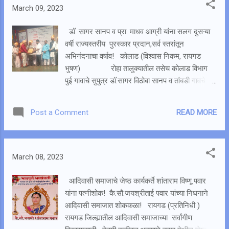
पाहता यावे यासाठी रायगड रोप-वे तयार करण्यात आला आहे.
March 09, 2023
या रायगड रोप-वे मुळे अनेकांना चार मिनिटात रायगडावर
पोहोचणे शक्य होते. मात्र रायगड रोप-वे वार्षिक तांत्रिक
डॉ. सागर सानप व प्रा. माधव आग्री यांना सलग दुसऱ्या
देखभाल आणि दुरुस्तीसाठी दिनांक १३ मार्च ते १७ मार्च
वर्षी राज्यस्तरीय पुरस्कार प्रदान,सर्व स्तरांतून
२०२३, ह्या कालावधीत रोप -वे बंद राहील. पर्यटकांची
अभिनंदनाचा वर्षाव! कोलाड (विश्वास निकम, रायगड
गैरसोय होऊ नये यासाठी रोप-वे प्रशासनाकडून हे निवेदन
भुषण) रोहा तालुक्यातील तसेच कोलाड विभाग
पत्रकाद्वारे देण्यात आल्याची माहिती रायगड रोप-वे प्रकल्प
पुई गावाचे सुपुत्र डॉ.सागर विठोबा सानप व तांबडी गावचे
प्रबंधक राजेंद्र खातू यांनी प्रसिद्धीसाठी पत्रका...
सुपुत्र प्रा. माधव आग्री यांना सलग दुसऱ्या वर्षी
राज्यस्तरीय पुरस्कार प्रदान करण्यात आला. रविवार दि.५
READ MORE
Post a Comment
मार्च २०२३ रोजी राज्य गुणवंत कामगार असोसिएशन
महाराष्ट्र नवश्रमिक सोशल फाऊंडेशन महाराष्ट्र निर्मिती
फिल्मी क्लब यांच्या तर्फे लायन्स क्लबचे कोलाड रोहाचे
अध्यक्ष डॉ. सागर सानप व उपाध्यक्ष प्रा.माधव आग्री यांना
March 08, 2023
राज्यस्तरीय पुरस्कार प्रदान करण्यात आला.या यशाबद्दल
दोघांचे ही सर्वत्र शुभेच्छाचा वर्षाव केला जात आहे.
आदिवासी समाजाचे जेष्ठ कार्यकर्ते शांताराम विष्णू पवार
...
यांना पत्नीशोक! कै.सौ.जयश्रीताई पवार यांच्या निधनाने
आदिवासी समाजात शोककळा! रायगड (प्रतिनिधी )
रायगड जिल्ह्यातील आदिवासी समाजाच्या सर्वांगीण