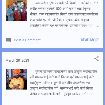
रायगड प्रेस क्लबचे संस्थापक एस. एम. देशमुख यांच्या
काकडशेत ग्रामपंचायतीमध्ये दिव्यांग नागरीकांना सौर
अध्यक्षतेखाली तसेच रायगडचे लोकप्रिय खासदार सुनील
कंदील तसेच प्रत्येकी 500 रुपये वाटप! तळा (कृष्णा
तटकरे यांच्या उपस्थितीत आयोजित करण्यात आला होता. या
भोसले) तळा तालुक्यातील निसर्ग रम्य वातावरणात वसलेल्या
वर्धापन दिनानिमित्त विविध क्षेत्रात उल्लेखनीय कामगिरी
काकडशेत ग्रा पं मध्ये येथील प्रशासकीय अनुभव
करणाऱ्या पत्रकार यांना सन्मानपूर्वक पुरस्कार देऊन
असलेल्या कर्तव्य दक्ष ग्रामसेवक उमाजी माडेकर याचें
सन्मानित करण्यात आले . प्रसंगी यावेळी रोहा तालुक्यातील
संकल्पनेतून व सरपंच हर्षदा तापकीर यांचे मार्गदर्शनाखाली
पत्रकार श्याम लोखंडे यांना रायगड जिल्हा श्रमि...
ग्रामपंचायतीमध्ये असलेल्या दिव्यांग नागरीकांना सौर कंदील
READ MORE
Post a Comment
व त्यांचे बॅंक खात्यात 500 रुपये वाटपाचा कार्यक्रम
आयोजित करण्यात आला होता. दिव्यांग बंधू भगिनींना
ग्रामपंचायतीचा 15 वा वित्त आयोग व ग्रामनिधी यातुन या
योजनेचा लाभ देण्यात आला. यावेळी सरपंच हर्षदा
March 28, 2023
तापकीर,ग्रा.पं सदस्य मंगेश काप, त्याचबरोबर सदस्या वंदना
केळकर, प्राजक्ता राऊत, समिक्षा सपकाळ, लक्ष्मी दिवेकर,
कुणबी राजकीय संघटनेच्या तळा तालुका सरचिटणीस
भारती साळवी आणि काकडशेत गावचे माजी अध्यक्ष अंकुश
पदी भास्करभाई कारे यांची निवड! श्री.भास्करभाई कारे
राऊत अपंग लाभार्थी बंधू भगिनी मोठ्या संख्येने उपस्थित
तळा(कृष्णा भोसले) कुणबी राजकीय संघटनेच्या तळा
होते. या ग्रा. पं. हद्दीतील 26 लाभार्थींना याचा फायदा होणार
तालुका सरचिटणीस पदी भास्करभाई कारे यांची निवड
आहे. यामुळे या दिव्यांग बंधू भगिनी यांचे चेहरयावरील हसु
घोषित करण्यात आली आहे. मुंबईत झालेल्या सभेत त्यांच्या
फुललेले दिसुन येत होते.
नावाची निवड जाहीर होताच त्यांच्या चाहत्यांकडून आनंद