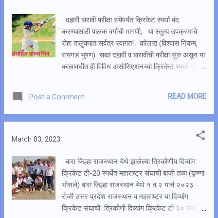
खराब हवामणामुळे व विजांच्या कडकडाटमुळे पूर्णतः त्यांची
नाराजी झाल्याचे सर्वत्र ऐकवयास मिळत होते . सण हाय
दहावी बारावी परीक्षा संपेपर्यंत क्रिकेट स्पर्धा बंद
होळीचा सण हाय रंग पंचमीचा त्यामुळे शिमगो रंगला गो रंगला
करण्यासाठी पालक वर्गाची मागणी, या स्तुत्य उपक्रमाचे
लाले लाल अशी लहान बालगोपालांकडून होळी रे होळी
रोहा तालुक्यात सर्वत्र स्वागत! कोलाड (विश्वास निकम,
पूर्णाची पोळी म्हणत रंगाची उधळण मंगळवारी दिवसभर होत
रायगड भुषण) सद्या दहावी व बारावीची परीक्षा सुरु असून या
होती त्यात सोमवारी आली होळी व धुलेटीला मंगळवार त्यामुळे
कालावधीत ही विविध असोसिएशनच्या क्रिकेट स्पर्धा सुरु
खवय्यांचा चिकन,बोकडाच्या मटणाचा खमंग पोस्त हा
आहे.विद्यार्थ्यांचे लक्ष अभ्यासात न गुंतता क्रिकेट कडे
एकदिवसांनी लांबला त्यामुळे धुलेटी साजरी करणारे तळीराम
आकर्षित होतांना दिसत आहे त्यामुळे कमीत कमी दहावी
READ MORE
Post a Comment
देखील...
बारावी परीक्षा संपेपर्यंत तरी क्रिकेट स्पर्धा बंद कराव्यात
अशी मागणी पालक वर्गातून केली जात आहे. ३०
वर्षांपूर्वी फक्त दहावी व १२ वी उत्तीर्ण झाल्यानंतर नोकरी
मिळत होती कोणत्याही टक्केवारीची गरज नव्हती सद्या
March 03, 2023
स्पर्धेचे युग सुरु असून शिक्षणात झपाट्याने वाढ होताना
दिसत आहे परंतु असे असले तरी टक्केवारीला महत्व प्राप्त
बारा जिल्हा राजस्थान येथे झालेल्या त्रिकोणीय दिव्यांग
झाले असून पुढील शिक्षण घेण्यासाठी उत्तीर्ण होऊन उपयोग
क्रिकेट टी-20 स्पर्धेत महाराष्ट्र संघाची बाजी तळा (कृष्णा
नाही यासाठी अभ्यास करणे महत्वाचे आहे. आधुनिक युगात
भोसले) बारा जिल्हा राजस्थान येथे १ व २ मार्च २०२३
निकालाची टक्केवारी पाहता मुलांपेक्षा मुलींची संख्या जास्त
रोजी उत्तर प्रदेश राजस्थान व महाराष्ट्र या दिव्यांग
आहे.उत्तीर्ण होण्याचे प्रमाण मुलांपेक्षा मुलींचे जास्त आहे.याचे
क्रिकेट संघाची त्रिकोणी दिव्यांग क्रिकेट टी २० स्पर्धेचे