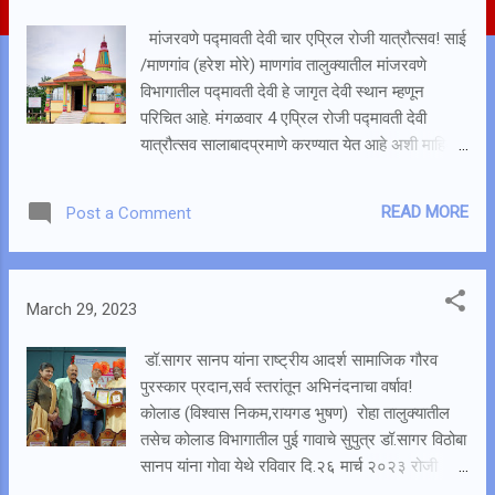
t
s
मांजरवणे पद्मावती देवी चार एप्रिल रोजी यात्रौत्सव! साई
/माणगांव (हरेश मोरे) माणगांव तालुक्यातील मांजरवणे
विभागातील पद्मावती देवी हे जागृत देवी स्थान म्हणून
परिचित आहे. मंगळवार 4 एप्रिल रोजी पद्मावती देवी
यात्रौत्सव सालाबादप्रमाणे करण्यात येत आहे अशी माहिती
श्री पद्मावती देवी मंदिर ट्रस्टचे सचिव सुरेश दगडू चव्हाण
यांनी दिली आहे. यात्रेसाठी मांजरवणे व साई परिसरातील
READ MORE
Post a Comment
बहुसंख्याने भक्तगण उपस्थित राहतात. तसेच नोकरी निमित्त
मुंबई, पुणे, गुजरात याठीकणी असलेले भक्तगण सुद्धा
पद्मावती देवीच्या दर्शनासाठी मोठया संख्येने उपस्थित
असतात.चैत्र पौर्णिमेच्या एक दिवस अगोदर असणाऱ्या
March 29, 2023
यात्रेला भाविक हजर राहतात. यात्रेत परिसरातील गोवेल,
चांदोरे, मुद्रे, बाट्याची वाडी, निगुडमाळ, वडाची वाडी या
डॉ.सागर सानप यांना राष्ट्रीय आदर्श सामाजिक गौरव
गावातून जत्र काट्या घेऊन भाविक या यात्रेत सहभागी
पुरस्कार प्रदान,सर्व स्तरांतून अभिनंदनाचा वर्षाव!
होतात. हा यात्राउत्सव सुरळीत पार पाडण्यासाठी श्री
कोलाड (विश्वास निकम,रायगड भुषण) रोहा तालुक्यातील
पद्मावती देवी मंदिर ट्रस्टचे पदाधिकारी, विश्वस्त व
तसेच कोलाड विभागातील पुई गावाचे सुपुत्र डॉ.सागर विठोबा
ग्रामस्थ मेहनत घेत असतात.
सानप यांना गोवा येथे रविवार दि.२६ मार्च २०२३ रोजी
राष्ट्रीय आदर्श सामाजिक गौरव पुरस्कार प्रदान करण्यात