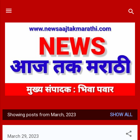
Skip to main content
Showing posts from March, 2023
SHOW ALL
P
o
s
March 29, 2023