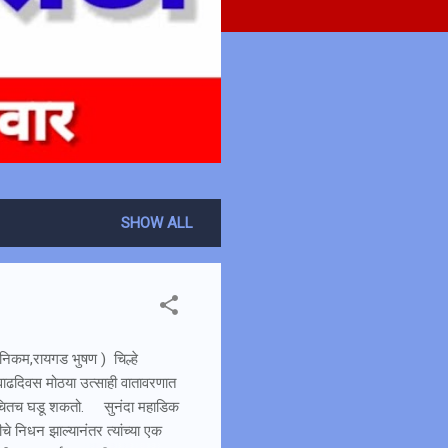
SHOW ALL
निकम,रायगड भुषण ) चिल्हे
ा वाढदिवस मोठया उत्साही वातावरणात
्वचितच घडू शकतो. सुनंदा महाडिक
चे निधन झाल्यानंतर त्यांच्या एक