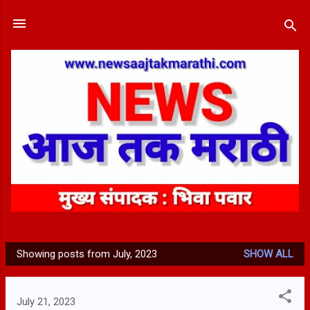
Skip to main content
Showing posts from July, 2023
SHOW ALL
P
o
s
July 21, 2023