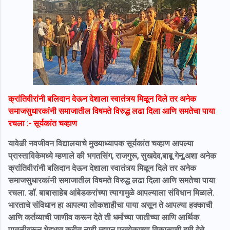
क्रांतिवीरांनी बलिदान देऊन देशाला स्वातंत्र्य मिळून दिले तर अनेक
समाजसुधारकांनी समाजातील विषमते विरुद्ध लढा दिला आणि समतेचा पाया
रचला :- सूर्यकांत चव्हाण
यावेळी नवजीवन विद्यालयाचे मुख्याध्यापक सूर्यकांत चव्हाण आपल्या
प्रास्ताविकेमध्ये म्हणाले की भगतसिंग, राजगुरू, सुखदेव,बाबू गेनू,अशा अनेक
क्रांतिवीरांनी बलिदान देऊन देशाला स्वातंत्र्य मिळून दिले तर अनेक
समाजसुधारकांनी समाजातील विषमते विरुद्ध लढा दिला आणि समतेचा पाया
रचला. डॉ. बाबासाहेब आंबेडकरांच्या त्यागामुळे आपल्याला संविधान मिळाले.
भारताचे संविधान हा आपल्या लोकशाहीचा पाया असून ते आपल्या हक्काची
आणि कर्तव्याची जाणीव करून देते ती धर्माच्या जातीच्या आणि आर्थिक
पातळीवरून भेदभाव करीत नाही म्हणून प्रत्येकाच्या विकासाची हमी देते