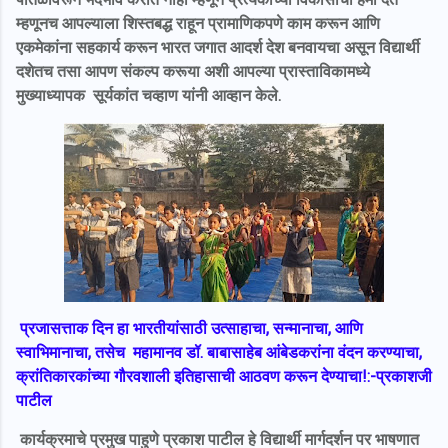
म्हणूनच आपल्याला शिस्तबद्ध राहून प्रामाणिकपणे काम करून आणि
एकमेकांना सहकार्य करून भारत जगात आदर्श देश बनवायचा असून विद्यार्थी
दशेतच तसा आपण संकल्प करूया अशी आपल्या प्रास्ताविकामध्ये
मुख्याध्यापक सूर्यकांत चव्हाण यांनी आव्हान केले.
प्रजासत्ताक दिन हा भारतीयांसाठी उत्साहाचा, सन्मानाचा, आणि
स्वाभिमानाचा, तसेच महामानव डॉ. बाबासाहेब आंबेडकरांना वंदन करण्याचा,
क्रांतिकारकांच्या गौरवशाली इतिहासाची आठवण करून देण्याचा!:-प्रकाशजी
पाटील
कार्यक्रमाचे प्रमुख पाहुणे प्रकाश पाटील हे विद्यार्थी मार्गदर्शन पर भाषणात