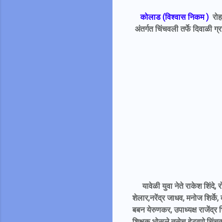
को
लाड (विश्वास निकम )
रोहा
अंतर्गत चिंचवली तर्फे दिवाळी 
यावेळी युवा नेते राकेश शिंदे, र
शेलार,नरेंद्र जाधव, मनोज शिर्के
बबन येरुणकर, उपाध्यक्ष राजेंद्र
शिक्षक भोसले,तसेच हेटवणे,चिंचव