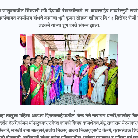
 तालुक्यातील चिंचवली तर्फे दिवाळी पंचायतीमध्ये मा. बाळासाहेब ठाकरेस्मुती मातो
ग्रामपंचायत कार्यालय बांधणे कामाचा भूमी पूजन सोहळा शनिवार दि १३ डिसेंबर रोजी
तटकरे यांच्या शुभ हस्ते संपन्न झाला.
ोहा तालुका महिला अध्यक्षा प्रितमताई पाटील, जेष्ठ नेते नारायण धनवी,रामचंद्र चि
, दर्शन तेलंगे,संजय मांडळुस्कर,राकेश कापसे,विजय कामथेकर,बंधू राजाराम येरुणकर,
 भिलारे, मारुती रामा मालुसरे,संतोष निकम, अजय निकम,प्रमोद तेलंगे, ग्रामसेवक शि
ली,बौद्धवाडी, आदिवासी बांधव तसेच परिसरातील असंख्य ग्रामस्थ व महिला वर्ग उप