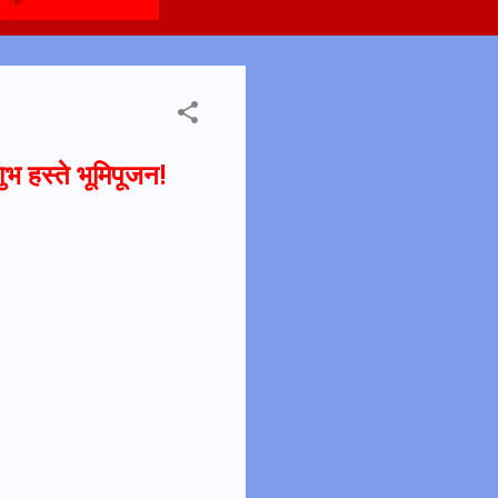
ुभ हस्ते भूमिपूजन!