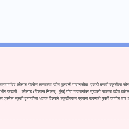
 महामार्गावर कोलाड पोलीस ठाण्याच्या हद्दीत मुठवली गावानजीक एसटी बसची स्कूटीला ज
ंभीर जखमी कोलाड (विश्वास निकम) मुंबई गोवा महामार्गावर मुठवली गावच्या हद्दीत हॉटेल
ा एक्सेस स्कुटी दुचाकीला धडक दिल्याने स्कूटीवरून प्रवास करणारी युवती जागीच ठार
जखमी झाला आहे. सोमवार दि.१ सप्टेंबर रोजी खेड महाड पनवेल मुंबई ही एसटी महामंडळा
े जात असताना एसटी चालकाने रस्त्याच्या परिस्थितीकडे दुर्लक्ष करून मूठवली गावाच्या हद्
एम. एच.२०बी.१९६० या एसटीने खांब बाजूकडे जाणाऱ्या स्कूटी क्र. एम एच ०६,सी.एच ४६
 दिल्याने मोठा अपघात झाला या अपघातात स्कुटी वरून प्रवास करणारी युवती देवयानी किश