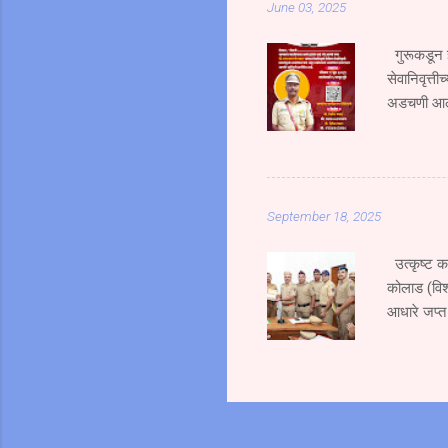
June 03, 2025
हिचा जागीच 
उसळ...
गुरूकडून ज
सेवानिवृत्ती
अडचणी आल्य
शिदोरीमुळेच
कर्तव्यदक्ष 
म्हणाले की 
प्रेरणा ही 
September 18, 2025
असले तरी या
उत्कृष्ट क
कोलाड (विश
आधारे जप्त
गुन्हा उघड
करण्यात आले
नं. ४३/२०
गुन्हयातील 
बी.के. जाधव