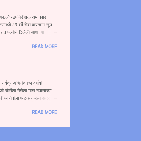
त्यामुळे सर्वत्र एकच संतापाची लाट
रू शकलो:-उपनिरीक्षक राम पवार
्यामध्ये 39 वर्षे सेवा करताना खूप
ार व पत्नीने दिलेली साथ या
ाण्याचे सेवानिवृत्त कार्यतत्व
READ MORE
कार्यक्रमात बोलत होते. ते पुढे
जाऊ शकलो आव्हानांशी सामना करण्याची
 शकत नाही. मी जरी सेवानिवृत्त झालो
सर्वत्र अभिनंदनचा वर्षाव!
जी चोरीला गेलेला माल तपासाच्या
लिसांनी आरोपीला अटक करून सदर
कृष्ट तपास पुरस्कार देऊन सन्मानित
READ MORE
ा आधारे माणगांव पोलीस ठाणे गु. र.
आरोपीत यांस अटक करून
 निवृत्ती भिमराव बोऱ्हाडे, सपोनि
 एस यु. म...