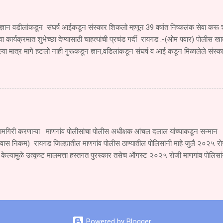
मृत्यू झाला. तर तिचा भाऊ सुजल किशोर गोळे वय वर्षे १६ वर्षे हा गंभीर जखमी झाला आहे. 
्ञान वडीलांकडून संघर्ष आईकडून संस्कार शिकलो म्हणून 39 वर्षात निष्कलंक सेवा क
च्या कार्यक्रमात शुभेच्छा देण्यासाठी चाहत्यांची प्रचंड गर्दी रायगड :-(ओम पवार) पोलीस खात
ा मात्र मागे हटलो नाही गुरूकडून ज्ञान,वडिलांकडून संघर्ष व आई कडून मिळालेले संस्क
 पोलीस खात्यात 39 वर्षे निष्कलंकपणे सेवा करू शकलो असे प्रतिपादन सुधागड पाली पोलीस ठ
व लोकप्रिय सेवानिवृत्त उपनिरीक्षक राम मारुती पवार यांनी काढले ते सेवानिवृत्ती समारंभाच्या 
39 वर्षात खूप काही शिकलो तुमच्या समाजाच्या सहकार्यामुळे 39 वर्षाच्या प्रवासात पुढे 
आपल्यासारख्या स्नेहांमुळेच मिळाली तुमचे सहकाऱ्यांचे, समाजाचे ऋण शब्दात मी व्यक्त करू
पुढे सुद्धा अखंड समाजाची सेवा करण्याची अभिवाचन सेवानिवृत्त...
ामगिरी करणाऱ्या माणगांव पोलीसांचा पोलीस अधीक्षक आंचल दलाल यांच्याकडून सन्मान 
्वास निकम) रायगड जिल्ह्यातील माणगांव पोलीस ठाण्यातील पोलिसांनी माहे जुलै २०२५ रो
 केल्यामुळे उत्कृष्ट मालमत्ता हस्तगत पुरस्कार तसेच ऑगस्ट २०२५ रोजी माणगांव पो
कीस आणला या बद्दल माणगांव पोलीस यांना जिल्हा अधीक्षक श्रीमती आंचल दलाल यांनी उत्
. जुलै २०२५ मध्ये माणगांव पोलीस ठाणे यांच्या तांत्रिक विश्लेषण व वैज्ञानिक तपासाच्य
२५भा.न्या.स.२०२३चे कलम ३३१(१)(२),३०५(अ),३२४(४),३२४(५), या गुन्हयातील 
चोरीस गेलेला ३३, १०,०००रुपयांचा माल सदर आरोपीकडून जप्त करण्यात आला या बद्दल पोनि
,पोसई एस. एस. घुगे,पोहवा एस एन. फडताडे, पोहवा पि. के. घोडके, पोशि आर.पी. शिर्के, पोशि
Powered by Blogger