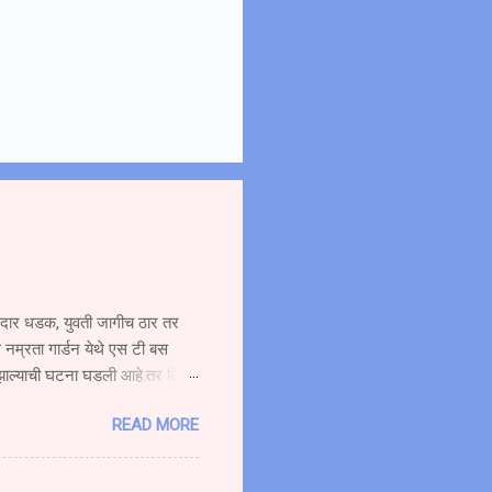
ोरदार धडक, युवती जागीच ठार तर
 नम्रता गार्डन येथे एस टी बस
 झाल्याची घटना घडली आहे.तर तिचा
ची बस प्रवासी घेऊन मुंबईकडे
READ MORE
दीत हॉटेल नम्रता गार्डन समोर
६४ या स्कूटी ला पाठीमागून
ोर गोळे वय वर्षे अंदाजे (१९)