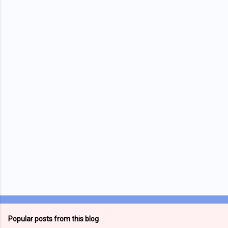
m
e
n
t
s
Popular posts from this blog