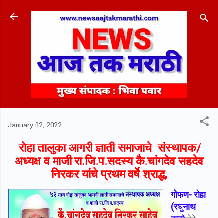
Skip to main content
January 02, 2022
रोहा तालुका आगरी ज्ञाती समाजाचे संस्थापक/
अध्यक्ष व माजी रा.जि.प.सदस्य कै.चांगदेव सहदेव
निरकर यांचे प्रथम वर्षे श्राद्ध,
गोफण- रोहा
(रघुनाथ