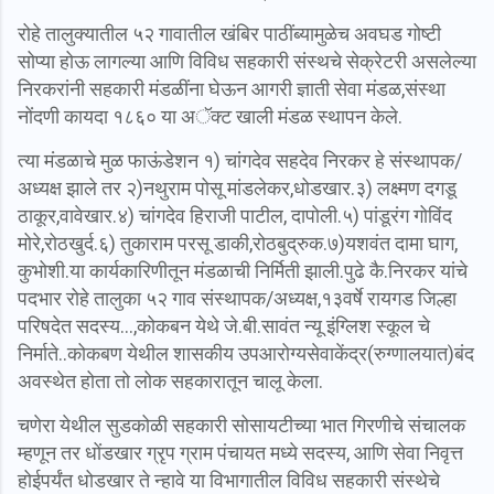
रोहे तालुक्यातील ५२ गावातील खंबिर
पाठींब्यामुळेच अवघड गोष्टी
सोप्या होऊ लागल्या आणि विविध सहकारी संस्थचे सेक्रेटरी असलेल्या
निरकरांनी सहकारी मंडळींना घेऊन आगरी ज्ञाती सेवा मंडळ,संस्था
नोंदणी कायदा १८६० या अॅक्ट खाली मंडळ स्थापन केले.
त्या मंडळाचे मुळ फाऊंडेशन
१) चांगदेव सहदेव निरकर हे संस्थापक/
अध्यक्ष झाले तर २)नथुराम पोसू मांडलेकर,धोडखार.३) लक्ष्मण दगडू
ठाकूर,वावेखार.४) चांगदेव हिराजी पाटील, दापोली.५) पांडूरंग गोविंद
मोरे,रोठखुर्द.६) तुकाराम परसू डाकी,रोठबुद्रुक.७)यशवंत दामा घाग,
कुभोशी.या कार्यकारिणीतून मंडळाची निर्मिती झाली.पुढे कै.निरकर यांचे
पदभार
रोहे तालुका ५२ गाव संस्थापक/अध्यक्ष,१३वर्षे रायगड जिल्हा
परिषदेत सदस्य...,कोकबन येथे जे.बी.सावंत न्यू इंग्लिश स्कूल चे
निर्माते..कोकबण येथील शासकीय उपआरोग्यसेवाकेंद्र(रुग्णालयात)बंद
अवस्थेत होता तो लोक सहकारातून चालू केला.
चणेरा येथील सुडकोळी सहकारी सोसायटीच्या भात गिरणीचे संचालक
म्हणून तर धोंडखार ग्रृप ग्राम पंचायत मध्ये सदस्य, आणि सेवा निवृत्त
होईपर्यंत धोडखार ते न्हावे या विभागातील विविध सहकारी संस्थेचे