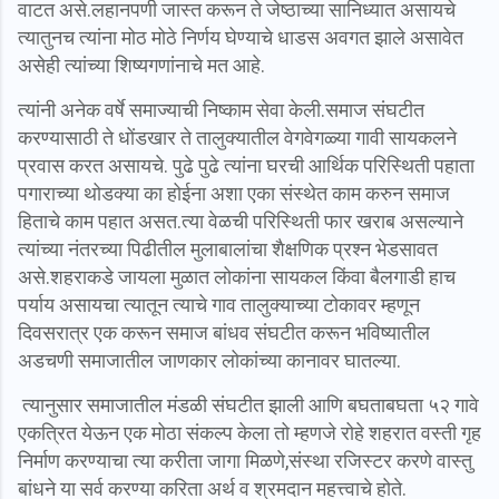
वाटत असे.
लहानपणी जास्त करून ते जेष्ठाच्या सानिध्यात असायचे
त्यातुनच त्यांना मोठ मोठे निर्णय घेण्याचे धाडस अवगत झाले असावेत
असेही त्यांच्या शिष्यगणांनाचे मत आहे.
त्यांनी अनेक वर्षे समाज्याची निष्काम सेवा केली.समाज संघटीत
करण्यासाठी ते धोंडखार ते तालुक्यातील वेगवेगळ्या गावी सायकलने
प्रवास करत असायचे. पुढे पुढे त्यांना घरची आर्थिक परिस्थिती पहाता
पगाराच्या थोडक्या का होईना अशा एका संस्थेत काम करुन समाज
हिताचे काम पहात असत.
त्या
वेळची परिस्थिती फार खराब असल्याने
त्यांच्या नंतरच्या पिढीतील मुलाबालांचा शैक्षणिक प्रश्न भेडसावत
असे.
शहराकडे जायला मुळात लोकांना सायकल किंवा बैलगाडी हाच
पर्याय असायचा त्यातून त्याचे गाव तालुक्याच्या टोकावर म्हणून
दिवसरात्र एक करून समाज बांधव संघटीत करून भविष्यातील
अडचणी समाजातील जाणकार लोकांच्या कानावर घातल्या.
त्यानुसार समाजातील मंडळी संघटीत झाली आणि बघताबघता ५२ गावे
एकत्रित येऊन एक मोठा संकल्प केला तो म्हणजे रोहे शहरात वस्ती गृह
निर्माण करण्याचा त्या करीता जागा मिळणे,संस्था रजिस्टर करणे वास्तु
बांधने या सर्व करण्या करिता अर्थ व श्रमदान महत्त्वाचे होते.