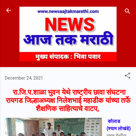
Skip to main content
December 24, 2021
रा.जि.प.शाळा भुवन येथे राष्ट्रीय छावा संघटना
रायगड जिल्हाअध्यक्ष निलेशभाई महाडीक यांच्या तर्फे
शैक्षणिक साहित्याचे वाटप,
कोलाड
(श्याम लोखंडे)
भुवन येथील