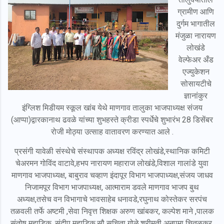
ग्रामीण आणि
दुर्गम भागातील
मंजुळा नारायण
लोखंडे
वेल्फेअर अँड
एज्युकेशन
सोसायटीचे
ज्ञानांकुर
इंग्लिश मिडीयम स्कूल खांब येथे माणगाव तालुका भाजपाध्यक्ष संजय
(आप्पा)द्वारकानाथ ढवळे यांच्या शुभहस्ते क्रीडा स्पर्धेचे शुभारंभ 28 डिसेंबर
रोजी मोठ्या उत्साह वातावरण करण्यात आले .
प्रसंगी यावेळी संस्थेचे संस्थापक अध्यक्ष रविंद्र लोखंडे,स्थानिक कमिटी
चेअरमन गोविंद वाटावे,हभप नारायण महाराज लोखंडे,विशाल गालांडे युवा
माणगाव भाजपाध्यक्ष, बाबुराव चव्हाण इंदापूर विभाग भाजपाध्यक्ष,संजय जाधव
निजामपूर विभाग भाजपाध्यक्ष, आत्माराम डवले माणगाव भाजप बुथ
अध्यक्ष,तसेच वन विभागाचे भावसाहेब धनावडे,रघुनाथ कोस्तेकर सरपंच
तळवली तर्फे अष्टमी ,सेवा निवृत्त शिक्षक अरुण खांबकर, कल्पेश माने ,पालक
संतोष महाडिक, संदीप महाडिक,सौ सुचिता गोळे,श्रीमती अनुपमा चितळकर,