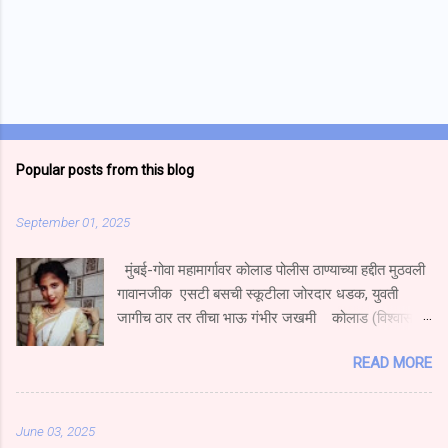
Popular posts from this blog
September 01, 2025
मुंबई-गोवा महामार्गावर कोलाड पोलीस ठाण्याच्या हद्दीत मुठवली
गावानजीक एसटी बसची स्कूटीला जोरदार धडक, युवती
जागीच ठार तर तीचा भाऊ गंभीर जखमी कोलाड (विश्वास
निकम) मुंबई गोवा महामार्गावर मुठवली गावच्या हद्दीत हॉटेल
READ MORE
नम्रता गार्डन येथे एस टी बस चालकाने एका एक्सेस स्कुटी
दुचाकीला धडक दिल्याने स्कूटीवरून प्रवास करणारी युवती
जागीच ठार झाल्याची घटना घडली आहे.तर तिचा भाऊ गंभीर
June 03, 2025
जखमी झाला आहे. सोमवार दि.१ सप्टेंबर रोजी खेड महाड