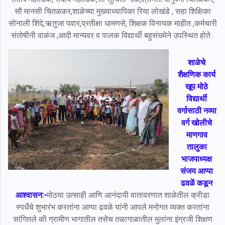
सौ मानसी चितळकर,शाळेच्या मुख्याध्यापिका रिया लोखंडे , सहा शिक्षिका
सोनाली शिंदे,ऋतुजा पवार,प्रतीक्षा धामणसे, शिक्षक विनायक माहीत ,कर्मचारी
संतोषीनी वाळंज ,आदी मान्यवर व पालक विद्यार्थी बहुसंख्येने उपस्थित होते .
शाळेचे
शैक्षणिक कार्य
खूप मोठे
विद्यार्थी
वर्गासाठी नव्या
वर्ग खोलीचे
माणगाव
तालुका
भाजपाध्यक्ष
संजय आप्पा
ढवळें कडून
आश्वासन:-
मोठया उत्साही आणि आनंदायी वातावरणात शाळेतील क्रीडा
स्पर्धेचे शुभारंभ करतांना आप्पा ढवळे यांनी आपले मनोगत व्यक्त करतांना
सांगितले की ग्रामीण भागातील तसेच तळागाळातील मुलांना इंग्रजी शिक्षण