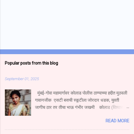
Popular posts from this blog
September 01, 2025
मुंबई-गोवा महामार्गावर कोलाड पोलीस ठाण्याच्या हद्दीत मुठवली
गावानजीक एसटी बसची स्कूटीला जोरदार धडक, युवती
जागीच ठार तर तीचा भाऊ गंभीर जखमी कोलाड (विश्वास
निकम) मुंबई गोवा महामार्गावर मुठवली गावच्या हद्दीत हॉटेल
READ MORE
नम्रता गार्डन येथे एस टी बस चालकाने एका एक्सेस स्कुटी
दुचाकीला धडक दिल्याने स्कूटीवरून प्रवास करणारी युवती