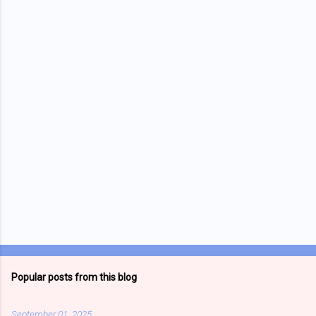
n
t
s
Popular posts from this blog
September 01, 2025