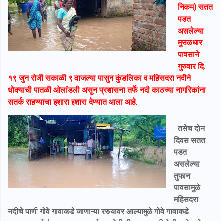
निकम) सतत
पडत
असलेल्या
मुसळधार
पावसाने
गुरुवार दि.
१९ जुन रोजी सकाळी ९ वाजल्या पासुन कुंडलिका व महिसदरा नदीने
धोक्याची पातळी ओलांडली असुन प्रशासना तर्फे नदी काठच्या नागरिकांना
सतर्क राहण्याचा इशारा इशारा देण्यात आला आहे.
तसेच दोन
दिवस सतत
पडत
असलेल्या
तुफान
पावसामुळे
महिसदरा
नदीचे पाणी गोवे गावाकडे जाणाऱ्या रस्त्यावर आल्यामुळे गोवे गावाकडे