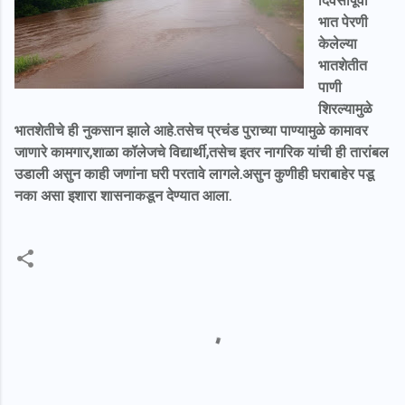
दिवसापूर्वी
भात पेरणी
केलेल्या
भातशेतीत
पाणी
शिरल्यामुळे
भातशेतीचे ही नुकसान झाले आहे.तसेच प्रचंड पुराच्या पाण्यामुळे कामावर
जाणारे कामगार,शाळा कॉलेजचे विद्यार्थी,तसेच इतर नागरिक यांची ही तारांबल
उडाली असुन काही जणांना घरी परतावे लागले.असुन कुणीही घराबाहेर पडू
नका असा इशारा शासनाकडून देण्यात आला.
C
o
m
m
e