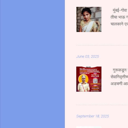
मुंबई-गोवा
तीचा भाऊ ग
चालकाने एक
भाऊ गंभीर 
भरधाव वेगान
एसटी क्र. 
जोरदार धडक
June 03, 2025
हिचा जागीच 
उसळ...
गुरूकडून ज
सेवानिवृत्ती
अडचणी आल्य
शिदोरीमुळेच
कर्तव्यदक्ष 
म्हणाले की 
प्रेरणा ही 
September 18, 2025
असले तरी या