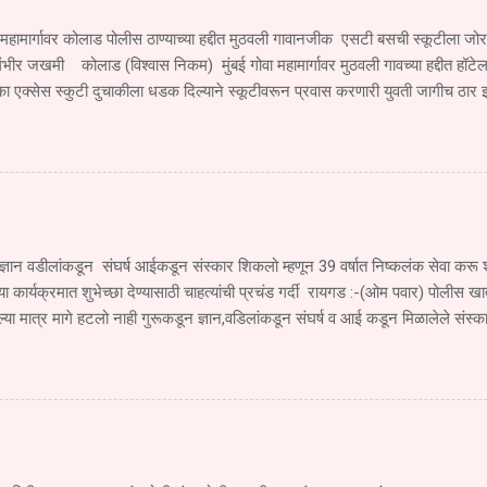
 महामार्गावर कोलाड पोलीस ठाण्याच्या हद्दीत मुठवली गावानजीक एसटी बसची स्कूटीला ज
ंभीर जखमी कोलाड (विश्वास निकम) मुंबई गोवा महामार्गावर मुठवली गावच्या हद्दीत हॉटेल
ा एक्सेस स्कुटी दुचाकीला धडक दिल्याने स्कूटीवरून प्रवास करणारी युवती जागीच ठार
जखमी झाला आहे. सोमवार दि.१ सप्टेंबर रोजी खेड महाड पनवेल मुंबई ही एसटी महामंडळा
े जात असताना एसटी चालकाने रस्त्याच्या परिस्थितीकडे दुर्लक्ष करून मूठवली गावाच्या हद्
एम. एच.२०बी.१९६० या एसटीने खांब बाजूकडे जाणाऱ्या स्कूटी क्र. एम एच ०६,सी.एच ४६
 दिल्याने मोठा अपघात झाला या अपघातात स्कुटी वरून प्रवास करणारी युवती देवयानी किश
मृत्यू झाला. तर तिचा भाऊ सुजल किशोर गोळे वय वर्षे १६ वर्षे हा गंभीर जखमी झाला आहे. 
्ञान वडीलांकडून संघर्ष आईकडून संस्कार शिकलो म्हणून 39 वर्षात निष्कलंक सेवा क
च्या कार्यक्रमात शुभेच्छा देण्यासाठी चाहत्यांची प्रचंड गर्दी रायगड :-(ओम पवार) पोलीस खात
ा मात्र मागे हटलो नाही गुरूकडून ज्ञान,वडिलांकडून संघर्ष व आई कडून मिळालेले संस्क
 पोलीस खात्यात 39 वर्षे निष्कलंकपणे सेवा करू शकलो असे प्रतिपादन सुधागड पाली पोलीस ठ
व लोकप्रिय सेवानिवृत्त उपनिरीक्षक राम मारुती पवार यांनी काढले ते सेवानिवृत्ती समारंभाच्या 
39 वर्षात खूप काही शिकलो तुमच्या समाजाच्या सहकार्यामुळे 39 वर्षाच्या प्रवासात पुढे 
आपल्यासारख्या स्नेहांमुळेच मिळाली तुमचे सहकाऱ्यांचे, समाजाचे ऋण शब्दात मी व्यक्त करू
पुढे सुद्धा अखंड समाजाची सेवा करण्याची अभिवाचन सेवानिवृत्त...