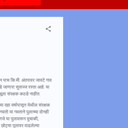
न पाच कि.मी. अंतरावर जावटे गाव
कडे जाणारा सुसज्ज रस्ता आहे. या
जूला संरक्षक कठडे नाहीत.
 दहा वर्षापासून येथील संरक्षक
वतो या गवताने पुलाच्या दोनही
हणजे या पुलावरून दुचाकी,
छोट्या पुलावर वाढलेल्या