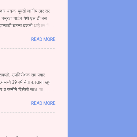
ोरदार धडक, युवती जागीच ठार तर
 नम्रता गार्डन येथे एस टी बस
 झाल्याची घटना घडली आहे.तर तिचा
ची बस प्रवासी घेऊन मुंबईकडे
READ MORE
दीत हॉटेल नम्रता गार्डन समोर
६४ या स्कूटी ला पाठीमागून
ोर गोळे वय वर्षे अंदाजे (१९)
त्यामुळे सर्वत्र एकच संतापाची लाट
रू शकलो:-उपनिरीक्षक राम पवार
्यामध्ये 39 वर्षे सेवा करताना खूप
ार व पत्नीने दिलेली साथ या
ाण्याचे सेवानिवृत्त कार्यतत्व
READ MORE
कार्यक्रमात बोलत होते. ते पुढे
जाऊ शकलो आव्हानांशी सामना करण्याची
 शकत नाही. मी जरी सेवानिवृत्त झालो