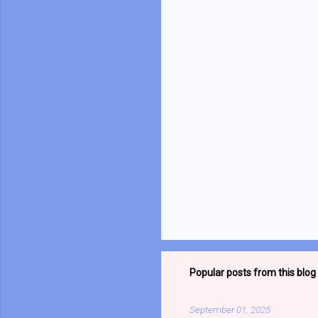
n
t
s
Popular posts from this blog
September 01, 2025