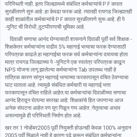
परिस्थिती नाही. इतर जिल्ह्यामध्ये संबंधित कर्मचाऱ्यांचे P F कपात
सुरळीतपणे सुरु आहे .हा केवढा फरक आहे. त्यातही रायगड जिल्ह्यातही
काही शाळांतील कर्मचाऱ्यांचे P F कपात सुरळीतपणे सुरू आहे. ही पे
-युनिट ची विरोधी ,दुटप्पीपणाची भूमिका आहे.
दिवाळी सणाचा आनंद घेण्यासाठी शासनाने दिवाळी पूर्वी सर्व शिक्षक -
शिक्षकेतर कर्मचाऱ्यांना वाढीव 5% महागाई भत्याचा फरक देण्यासाठी
परिपत्रक काढले.हा महागाईचा फरक सर्व कर्मचाऱ्यांना दयायचा होता
मात्र रायगड जिल्ह्याच्या पे -युनिटने एक स्वतंत्र परिपत्रक काढून
NPS योजना लागू झालेल्या कर्मचाऱ्यांना Tab उपलब्ध नाही हे
तांत्रिक कारण सांगून महागाई भत्याच्या फरकापासून वंचित ठेवण्याचा
घाट घातला आहे. त्यामुळे संबंधित कर्मचारी या महागाई भत्ता
फरकापासून वंचित राहिले आहेत.या कर्मचाऱ्यांचा दिवाळीच्या सणाचा
आनंद हिरावून घेतल्या सारखा आहे. शिक्षकांचे हित जपणाऱ्या आज
अनेक संघटना आहेत पण मूग गिळून गप्प आहेत .नेतृत्वाचा अभाव
असल्यामुळे ही परिस्थिती निर्माण होत आहे.
खर तर 1 नोव्हेंबर2005 पूर्वी नियुक्ती होऊनही केवळ 100% अनुदान
2005 पूर्वी मिळाले नाही हे कारण पुढे करून संबंधित कर्मचाऱ्यांना