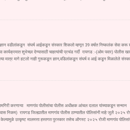
जखमी झाला आहे. सोमवार दि.१ सप्टेंबर रोजी खेड महाड पनवेल मुंबई ही एसटी महामंडळा
े जात असताना एसटी चालकाने रस्त्याच्या परिस्थितीकडे दुर्लक्ष करून मूठवली गावाच्या हद्
एम. एच.२०बी.१९६० या एसटीने खांब बाजूकडे जाणाऱ्या स्कूटी क्र. एम एच ०६,सी.एच ४६
 दिल्याने मोठा अपघात झाला या अपघातात स्कुटी वरून प्रवास करणारी युवती देवयानी किश
मृत्यू झाला. तर तिचा भाऊ सुजल किशोर गोळे वय वर्षे १६ वर्षे हा गंभीर जखमी झाला आहे. 
्ञान वडीलांकडून संघर्ष आईकडून संस्कार शिकलो म्हणून 39 वर्षात निष्कलंक सेवा क
च्या कार्यक्रमात शुभेच्छा देण्यासाठी चाहत्यांची प्रचंड गर्दी रायगड :-(ओम पवार) पोलीस खात
ा मात्र मागे हटलो नाही गुरूकडून ज्ञान,वडिलांकडून संघर्ष व आई कडून मिळालेले संस्क
 पोलीस खात्यात 39 वर्षे निष्कलंकपणे सेवा करू शकलो असे प्रतिपादन सुधागड पाली पोलीस ठ
व लोकप्रिय सेवानिवृत्त उपनिरीक्षक राम मारुती पवार यांनी काढले ते सेवानिवृत्ती समारंभाच्या 
39 वर्षात खूप काही शिकलो तुमच्या समाजाच्या सहकार्यामुळे 39 वर्षाच्या प्रवासात पुढे 
आपल्यासारख्या स्नेहांमुळेच मिळाली तुमचे सहकाऱ्यांचे, समाजाचे ऋण शब्दात मी व्यक्त करू
पुढे सुद्धा अखंड समाजाची सेवा करण्याची अभिवाचन सेवानिवृत्त...
ामगिरी करणाऱ्या माणगांव पोलीसांचा पोलीस अधीक्षक आंचल दलाल यांच्याकडून सन्मान 
्वास निकम) रायगड जिल्ह्यातील माणगांव पोलीस ठाण्यातील पोलिसांनी माहे जुलै २०२५ रो
 केल्यामुळे उत्कृष्ट मालमत्ता हस्तगत पुरस्कार तसेच ऑगस्ट २०२५ रोजी माणगांव पो
कीस आणला या बद्दल माणगांव पोलीस यांना जिल्हा अधीक्षक श्रीमती आंचल दलाल यांनी उत्