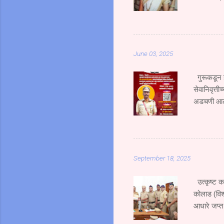
भाऊ गंभीर 
भरधाव वेगान
एसटी क्र. 
जोरदार धडक
June 03, 2025
हिचा जागीच 
उसळ...
गुरूकडून ज
सेवानिवृत्ती
अडचणी आल्य
शिदोरीमुळेच
कर्तव्यदक्ष 
म्हणाले की 
प्रेरणा ही 
September 18, 2025
असले तरी या
उत्कृष्ट क
कोलाड (विश
आधारे जप्त
गुन्हा उघड