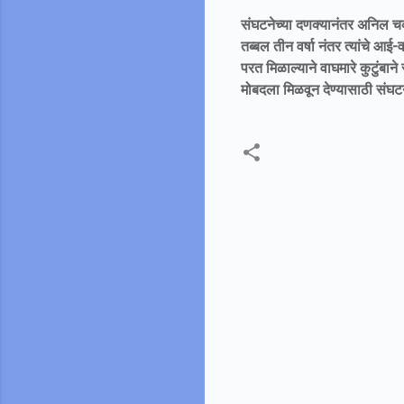
संघटनेच्या दणक्यानंतर अनिल चव्
तब्बल तीन वर्षा नंतर त्यांचे आई-
परत मिळाल्याने वाघमारे कुटुंबा
मोबदला मिळवून देण्यासाठी संघट
C
o
m
m
e
n
t
s