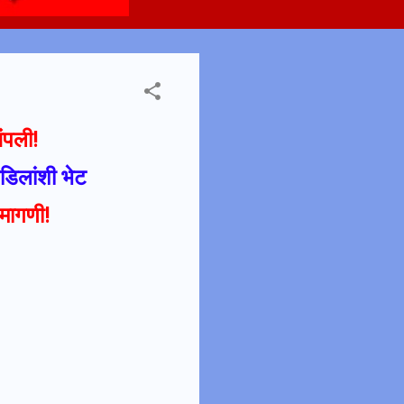
संपली!
वडिलांशी भेट
मागणी!