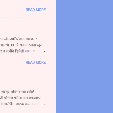
ची बस प्रवासी घेऊन मुंबईकडे
READ MORE
दीत हॉटेल नम्रता गार्डन समोर
६४ या स्कूटी ला पाठीमागून
ोर गोळे वय वर्षे अंदाजे (१९)
त्यामुळे सर्वत्र एकच संतापाची लाट
रू शकलो:-उपनिरीक्षक राम पवार
्यामध्ये 39 वर्षे सेवा करताना खूप
ार व पत्नीने दिलेली साथ या
ाण्याचे सेवानिवृत्त कार्यतत्व
READ MORE
कार्यक्रमात बोलत होते. ते पुढे
जाऊ शकलो आव्हानांशी सामना करण्याची
 शकत नाही. मी जरी सेवानिवृत्त झालो
सर्वत्र अभिनंदनचा वर्षाव!
जी चोरीला गेलेला माल तपासाच्या
लिसांनी आरोपीला अटक करून सदर
कृष्ट तपास पुरस्कार देऊन सन्मानित