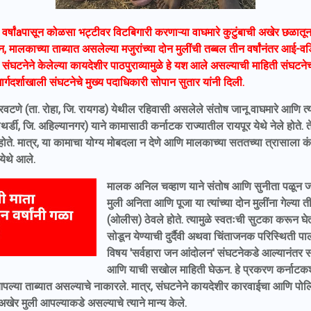
ा वर्षांaपासून कोळसा भट्टीवर विटबिगारी करणाऱ्या वाघमारे कुटुंबाची अखेर छळा
ून, मालकाच्या ताब्यात असलेल्या मजुरांच्या दोन मुलींची तब्बल तीन वर्षांनंतर आई-
संघटनेने केलेल्या कायदेशीर पाठपुराव्यामुळे हे यश आले असल्याची माहिती संघटनेच
 मार्गदर्शाखाली संघटनेचे मुख्य पदाधिकारी सोपान सुतार यांनी दिली.
वटणे (ता. रोहा, जि. रायगड) येथील रहिवासी असलेले संतोष जानू वाघमारे आणि त्यां
 पाथर्डी, जि. अहिल्यानगर) याने कामासाठी कर्नाटक राज्यातील रायपूर येथे नेले होते. 
ते. मात्र, या कामाचा योग्य मोबदला न देणे आणि मालकाच्या सततच्या त्रासाला कंट
येथे आले.
मालक अनिल चव्हाण याने संतोष आणि सुनीता पळून जाऊ 
मुली अनिता आणि पूजा या त्यांच्या दोन मुलींना गेल्या त
(ओलीस) ठेवले होते. त्यामुळे स्वतःची सुटका करून घेत
सोडून येण्याची दुर्दैवी अथवा चिंताजनक परिस्थिती प
विषय 'सर्वहारा जन आंदोलन' संघटनेकडे आल्यानंतर सं
आणि याची सखोल माहिती घेऊन. हे प्रकरण कर्नाटकशी
ल्या ताब्यात असल्याचे नाकारले. मात्र, संघटनेने कायदेशीर कारवाईचा आणि पो
खेर मुली आपल्याकडे असल्याचे त्याने मान्य केले.