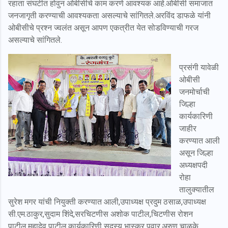
रहाता संघटीत होवुन ओबीसीचे काम करणे आवश्यक आहे.ओबीसी समाजात
जनजागृती करण्याची आवश्यकता असल्याचे सांगितले.अरविंद डाफळे यांनी
ओबीसीचे प्रश्न ज्वलंत असून आपण एकत्रीत येत सोडविण्याची गरज
असल्याचे सांगितले.
प्रसंगी यावेळी
ओबीसी
जनमोर्चाची
जिल्हा
कार्यकारिणी
जाहीर
करण्यात आली
असून जिल्हा
अध्यक्षपदी
रोहा
तालुक्यातील
सुरेश मगर यांची नियुक्ती करण्यात आली,उपाध्यक्ष प्रदुम ठसाळ,उपाध्यक्ष
सी.एम.ठाकुर,सुदाम शिंदे,सरचिटणीस अशोक पाटील,चिटणीस रोशन
पाटील,महादेव पाटील,कार्यकारिणी सदस्य भास्कर पवार,अरुण चाळके,