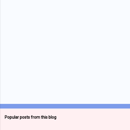
e
n
t
s
Popular posts from this blog