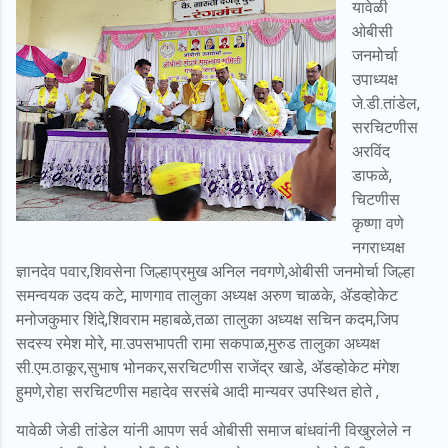
यावेळी
ओबीसी
जनमोर्चा
उपाध्यक्ष
जे.डी.तांडेल,
सरचिटणीस
अरविंद
डाफळे,
चिटणीस
कृष्णा वणे
नगराध्यक्ष
ज्ञानदेव पवार,शिवसेना जिल्हाप्रमुख अनिल नवगणे,ओबीसी जनमोर्चा जिल्हा
समन्वयक उदय कटे, माणगाव तालुका अध्यक्ष अरुण चाळके, ॲडव्होकेट
मनोजकुमार शिंदे,शिवराम महाबळे,तळा तालुका अध्यक्ष सचिन कदम,जिप
सदस्य रमेश मोरे, मा.उपसभापती रामा सकपाळ,मुरुड तालुका अध्यक्ष
सी.एम.ठाकूर,सुभाष भोनकर,सरचिटणीस राजेंद्र खाडे,
ॲडव्होकेट
मंगेश
हुमणे,रोहा सरचिटणीस महादेव सरसंबे आदी मान्यवर उपस्थित होते ,
यावेळी जेडी तांडेल यांनी आपण सर्व ओबीसी समाज बांधवांनी विखुरलेले न