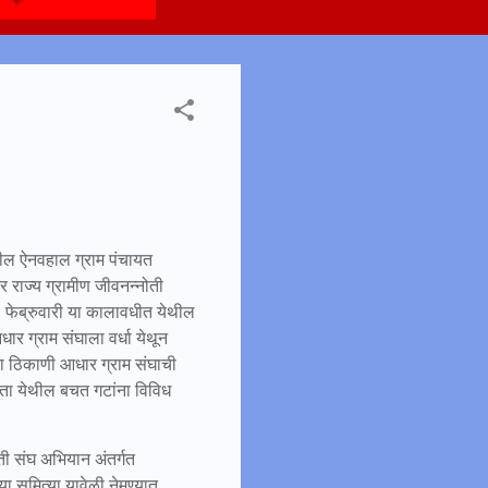
तील ऐनवहाल ग्राम पंचायत
्र राज्य ग्रामीण जीवनन्नोती
3 फेब्रुवारी या कालावधीत येथील
र ग्राम संघाला वर्धा येथून
 या ठिकाणी आधार ग्राम संघाची
ता येथील बचत गटांना विविध
ोती संघ अभियान अंतर्गत
ा समित्या यावेळी नेमण्यात