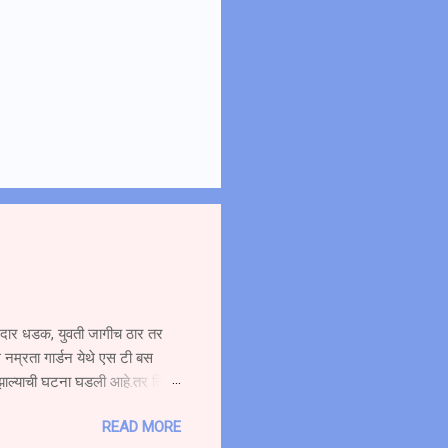
ोरदार धडक, युवती जागीच ठार तर
 नम्रता गार्डन येथे एस टी बस
 झाल्याची घटना घडली आहे.तर तिचा
ची बस प्रवासी घेऊन मुंबईकडे
READ MORE
दीत हॉटेल नम्रता गार्डन समोर