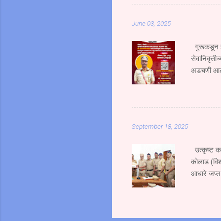
एसटी क्र. 
जोरदार धडक
June 03, 2025
हिचा जागीच 
उसळ...
गुरूकडून ज
सेवानिवृत्ती
अडचणी आल्य
शिदोरीमुळेच
कर्तव्यदक्ष 
म्हणाले की 
प्रेरणा ही 
September 18, 2025
असले तरी या
उत्कृष्ट क
कोलाड (विश
आधारे जप्त
गुन्हा उघड
करण्यात आले
नं. ४३/२०