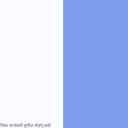
िक कार्यकर्ते सुनील शेडगे,आदी