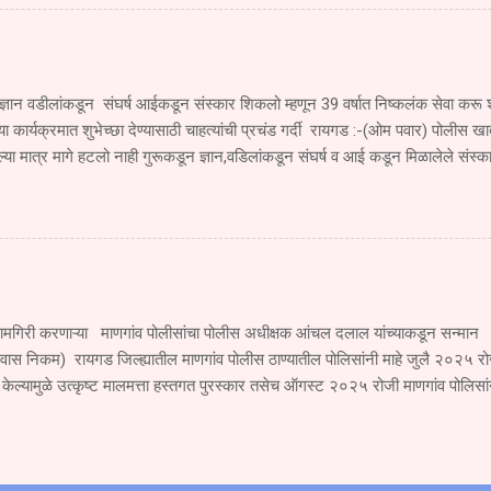
एम. एच.२०बी.१९६० या एसटीने खांब बाजूकडे जाणाऱ्या स्कूटी क्र. एम एच ०६,सी.एच ४६
 दिल्याने मोठा अपघात झाला या अपघातात स्कुटी वरून प्रवास करणारी युवती देवयानी किश
मृत्यू झाला. तर तिचा भाऊ सुजल किशोर गोळे वय वर्षे १६ वर्षे हा गंभीर जखमी झाला आहे. 
्ञान वडीलांकडून संघर्ष आईकडून संस्कार शिकलो म्हणून 39 वर्षात निष्कलंक सेवा क
च्या कार्यक्रमात शुभेच्छा देण्यासाठी चाहत्यांची प्रचंड गर्दी रायगड :-(ओम पवार) पोलीस खात
ा मात्र मागे हटलो नाही गुरूकडून ज्ञान,वडिलांकडून संघर्ष व आई कडून मिळालेले संस्क
 पोलीस खात्यात 39 वर्षे निष्कलंकपणे सेवा करू शकलो असे प्रतिपादन सुधागड पाली पोलीस ठ
व लोकप्रिय सेवानिवृत्त उपनिरीक्षक राम मारुती पवार यांनी काढले ते सेवानिवृत्ती समारंभाच्या 
39 वर्षात खूप काही शिकलो तुमच्या समाजाच्या सहकार्यामुळे 39 वर्षाच्या प्रवासात पुढे 
आपल्यासारख्या स्नेहांमुळेच मिळाली तुमचे सहकाऱ्यांचे, समाजाचे ऋण शब्दात मी व्यक्त करू
पुढे सुद्धा अखंड समाजाची सेवा करण्याची अभिवाचन सेवानिवृत्त...
ामगिरी करणाऱ्या माणगांव पोलीसांचा पोलीस अधीक्षक आंचल दलाल यांच्याकडून सन्मान 
्वास निकम) रायगड जिल्ह्यातील माणगांव पोलीस ठाण्यातील पोलिसांनी माहे जुलै २०२५ रो
 केल्यामुळे उत्कृष्ट मालमत्ता हस्तगत पुरस्कार तसेच ऑगस्ट २०२५ रोजी माणगांव पो
कीस आणला या बद्दल माणगांव पोलीस यांना जिल्हा अधीक्षक श्रीमती आंचल दलाल यांनी उत्
. जुलै २०२५ मध्ये माणगांव पोलीस ठाणे यांच्या तांत्रिक विश्लेषण व वैज्ञानिक तपासाच्य
२५भा.न्या.स.२०२३चे कलम ३३१(१)(२),३०५(अ),३२४(४),३२४(५), या गुन्हयातील 