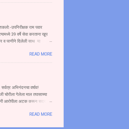
६४ या स्कूटी ला पाठीमागून
ोर गोळे वय वर्षे अंदाजे (१९)
त्यामुळे सर्वत्र एकच संतापाची लाट
रू शकलो:-उपनिरीक्षक राम पवार
्यामध्ये 39 वर्षे सेवा करताना खूप
ार व पत्नीने दिलेली साथ या
ाण्याचे सेवानिवृत्त कार्यतत्व
READ MORE
कार्यक्रमात बोलत होते. ते पुढे
जाऊ शकलो आव्हानांशी सामना करण्याची
 शकत नाही. मी जरी सेवानिवृत्त झालो
सर्वत्र अभिनंदनचा वर्षाव!
जी चोरीला गेलेला माल तपासाच्या
लिसांनी आरोपीला अटक करून सदर
कृष्ट तपास पुरस्कार देऊन सन्मानित
READ MORE
ा आधारे माणगांव पोलीस ठाणे गु. र.
आरोपीत यांस अटक करून