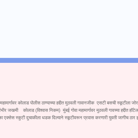
 महामार्गावर कोलाड पोलीस ठाण्याच्या हद्दीत मुठवली गावानजीक एसटी बसची स्कूटीला ज
ंभीर जखमी कोलाड (विश्वास निकम) मुंबई गोवा महामार्गावर मुठवली गावच्या हद्दीत हॉटेल
ा एक्सेस स्कुटी दुचाकीला धडक दिल्याने स्कूटीवरून प्रवास करणारी युवती जागीच ठार
जखमी झाला आहे. सोमवार दि.१ सप्टेंबर रोजी खेड महाड पनवेल मुंबई ही एसटी महामंडळा
े जात असताना एसटी चालकाने रस्त्याच्या परिस्थितीकडे दुर्लक्ष करून मूठवली गावाच्या हद्