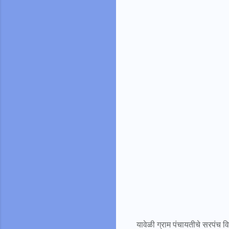
यावेळी ग्राम पंचायतीचे सरपंच 