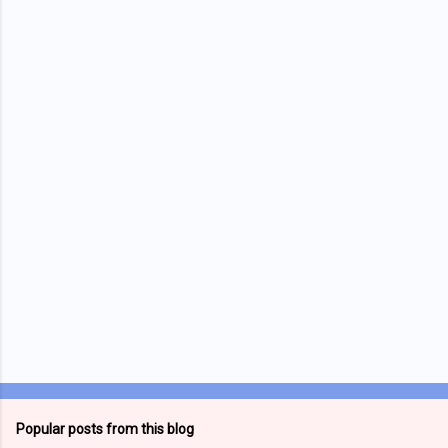
m
e
n
t
s
Popular posts from this blog