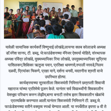
यावेळी सामाजिक कार्यकर्ते विष्णुभाई लोखंडे,लायन्स क्लब कोलाडचे अध्यक्ष
डॉ.मंगेश सानप, टी. डब्लू. जे.फाउंडेशनच्या मॅनेजर ऐश्वर्या मोहिते, संस्थापक
अध्यक्ष रविंद्र लोखंडे, मुख्यध्यापिका रिया लोखंडे, उपमुख्याध्यापिका सुप्रिया
पाशिलकर,शिक्षिका ऋतुजा पवार, प्रतिक्षा धामणसे,रुपाली मरवडे,निलम
दळवी, प्रियांका चिकणे, प्रज्ञा माने, दर्शना धनवी, मदतनीस श्रुती वाजे
उपस्थित होत्या.
कार्यक्रमाच्या सुरवातीला शिवजयंती निमित्ताने छत्रपती शिवाजी
महाराज यांच्या प्रतिमेचे पूजन केले. यानंतर सर्व विद्यार्थ्यांनी शिवकालीन
वेशभूषा परिधान करुन लेझीम,बाणा बनाटी तसेच इतर शिवकालीन खेळांचे
प्रात्यक्षिके करण्यात आली.यानंतर शिवजयंती निमित्ताने टी. डब्लू.जे.
फाऊंडेशनच्या वतीने वक्तृत्व स्पर्धा घेण्यात आली. या स्पर्धेतील इयत्ता ७ वी ते