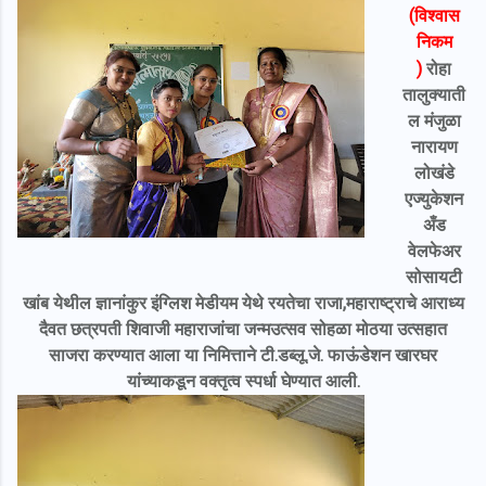
(विश्वास
निकम
)
रोहा
तालुक्याती
ल मंजुळा
नारायण
लोखंडे
एज्युकेशन
अँड
वेलफेअर
सोसायटी
खांब येथील ज्ञानांकुर इंग्लिश मेडीयम येथे रयतेचा राजा,महाराष्ट्राचे आराध्य
दैवत छत्रपती शिवाजी महाराजांचा जन्मउत्सव सोहळा मोठया उत्सहात
साजरा करण्यात आला या निमित्ताने टी.डब्लू.जे. फाऊंडेशन खारघर
यांच्याकडून वक्तृत्व स्पर्धा घेण्यात आली.