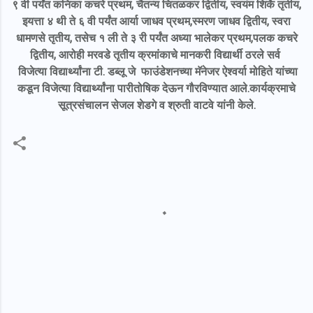
९ वी पर्यंत कनिका कचरे प्रथम, चैतन्य चितळकर द्वितीय, स्वयंम शिर्के तृतीय,
इयत्ता ४ थी ते ६ वी पर्यंत आर्या जाधव प्रथम,स्मरण जाधव द्वितीय, स्वरा
धामणसे तृतीय, तसेच १ ली ते ३ री पर्यंत अध्या भालेकर प्रथम,पलक कचरे
द्वितीय, आरोही मरवडे तृतीय क्रमांकाचे मानकरी विद्यार्थी ठरले सर्व
विजेत्या विद्यार्थ्यांना टी. डब्लू जे फाउंडेशनच्या मॅनेजर ऐश्वर्या मोहिते यांच्या
कडून विजेत्या विद्यार्थ्यांना पारीतोषिक देऊन गौरविण्यात आले.कार्यक्रमाचे
सूत्रसंचालन सेजल शेडगे व श्रुती वाटवे यांनी केले.
C
o
m
m
e
n
t