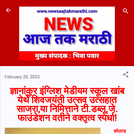
Skip to main content
February 20, 2025
ज्ञानांकुर इंग्लिश मेडीयम स्कूल खांब
येथे शिवजयंती उत्सव उत्सहात
साजरा,या निमित्ताने टी.डब्लू.जे.
फाउंडेशन वतीने वक्तृत्व स्पर्धा!
कोलाड