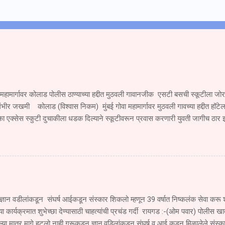
 महामार्गावर कोलाड पोलीस ठाण्याच्या हद्दीत मुठवली गावानजीक एसटी बसची स्कूटीला ज
ंभीर जखमी कोलाड (विश्वास निकम) मुंबई गोवा महामार्गावर मुठवली गावच्या हद्दीत हॉटेल
ा एक्सेस स्कुटी दुचाकीला धडक दिल्याने स्कूटीवरून प्रवास करणारी युवती जागीच ठार
जखमी झाला आहे. सोमवार दि.१ सप्टेंबर रोजी खेड महाड पनवेल मुंबई ही एसटी महामंडळा
े जात असताना एसटी चालकाने रस्त्याच्या परिस्थितीकडे दुर्लक्ष करून मूठवली गावाच्या हद्
एम. एच.२०बी.१९६० या एसटीने खांब बाजूकडे जाणाऱ्या स्कूटी क्र. एम एच ०६,सी.एच ४६
 दिल्याने मोठा अपघात झाला या अपघातात स्कुटी वरून प्रवास करणारी युवती देवयानी किश
मृत्यू झाला. तर तिचा भाऊ सुजल किशोर गोळे वय वर्षे १६ वर्षे हा गंभीर जखमी झाला आहे. 
्ञान वडीलांकडून संघर्ष आईकडून संस्कार शिकलो म्हणून 39 वर्षात निष्कलंक सेवा क
च्या कार्यक्रमात शुभेच्छा देण्यासाठी चाहत्यांची प्रचंड गर्दी रायगड :-(ओम पवार) पोलीस खात
ा मात्र मागे हटलो नाही गुरूकडून ज्ञान,वडिलांकडून संघर्ष व आई कडून मिळालेले संस्क