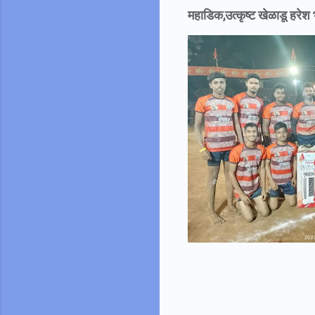
महाडिक,उत्कृष्ट खेळाडू हरेश भ