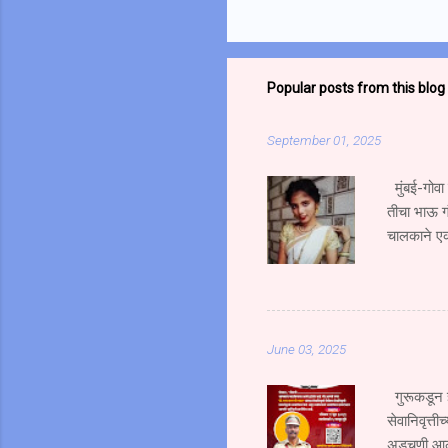
Popular posts from this blog
September 01, 2025
मुंबई-गोवा
तीचा भाऊ ग
चालकाने एक
भाऊ गंभीर 
भरधाव वेगान
एसटी क्र. 
जोरदार धडक
June 03, 2025
हिचा जागीच 
उसळ...
गुरूकडून ज
सेवानिवृत्ती
अडचणी आल्य