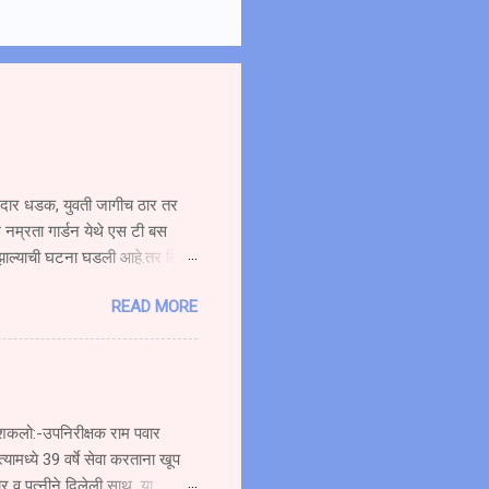
ोरदार धडक, युवती जागीच ठार तर
 नम्रता गार्डन येथे एस टी बस
 झाल्याची घटना घडली आहे.तर तिचा
ची बस प्रवासी घेऊन मुंबईकडे
READ MORE
दीत हॉटेल नम्रता गार्डन समोर
६४ या स्कूटी ला पाठीमागून
ोर गोळे वय वर्षे अंदाजे (१९)
त्यामुळे सर्वत्र एकच संतापाची लाट
रू शकलो:-उपनिरीक्षक राम पवार
्यामध्ये 39 वर्षे सेवा करताना खूप
ार व पत्नीने दिलेली साथ या