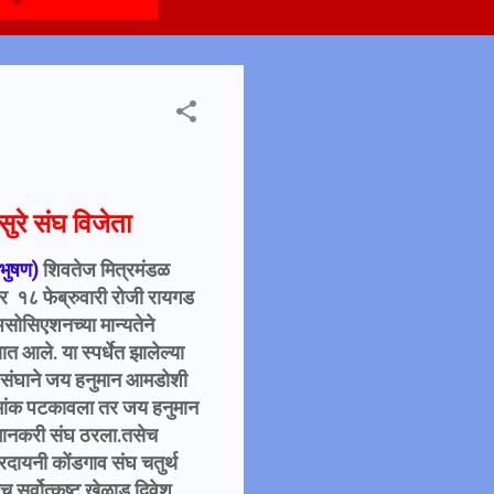
ुरे संघ विजेता
भुषण)
शिवतेज मित्रमंडळ
ार १८ फेब्रुवारी रोजी रायगड
असोसिएशनच्या मान्यतेने
 आले. या स्पर्धेत झालेल्या
रे संघाने जय हनुमान आमडोशी
मांक पटकावला तर जय हनुमान
 मानकरी संघ ठरला.तसेच
दायनी कोंडगाव संघ चतुर्थ
 सर्वोत्कृष्ट खेळाडू दिवेश