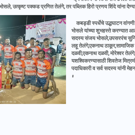
ोसले, उत्कृष्ट पक्कड प्रणित तेलंगे, तर पब्लिक हिरो प्रणय शिंदे यांना देण्
कबड्डी स्पर्धेचे उद्धघाटन वांगण
भोसले यांच्या शुभहस्ते करण्यात आ
सदस्य संजय भोसले,उपसरपंच सुनि
लहू तेलंगे,एकनाथ ठाकूर,सामाजिक का
दळवी,एकनाथ दळवी, मोरेश्वर तेलंगे,
यशश्विकरण्यासाठी शिवतेज मित्रम
पदाधिकारी व सर्व सदस्य यांनी मेह