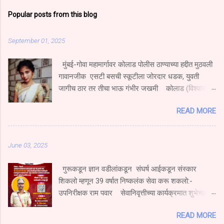
Popular posts from this blog
September 01, 2025
मुंबई-गोवा महामार्गावर कोलाड पोलीस ठाण्याच्या हद्दीत मुठवली
गावानजीक एसटी बसची स्कूटीला जोरदार धडक, युवती
जागीच ठार तर तीचा भाऊ गंभीर जखमी कोलाड (विश्वास
निकम) मुंबई गोवा महामार्गावर मुठवली गावच्या हद्दीत हॉटेल
READ MORE
नम्रता गार्डन येथे एस टी बस चालकाने एका एक्सेस स्कुटी
दुचाकीला धडक दिल्याने स्कूटीवरून प्रवास करणारी युवती
जागीच ठार झाल्याची घटना घडली आहे.तर तिचा भाऊ गंभीर
June 03, 2025
जखमी झाला आहे. सोमवार दि.१ सप्टेंबर रोजी खेड महाड
पनवेल मुंबई ही एसटी महामंडळाची बस प्रवासी घेऊन मुंबईकडे
गुरूकडून ज्ञान वडीलांकडून संघर्ष आईकडून संस्कार
भरधाव वेगाने जात असताना एसटी चालकाने रस्त्याच्या
शिकलो म्हणून 39 वर्षात निष्कलंक सेवा करू शकलो:-
परिस्थितीकडे दुर्लक्ष करून मूठवली गावाच्या हद्दीत हॉटेल
उपनिरीक्षक राम पवार सेवानिवृत्तीच्या कार्यक्रमात शुभेच्छा
नम्रता गार्डन समोर एसटी क्र. एम. एच.२०बी.१९६० या
देण्यासाठी चाहत्यांची प्रचंड गर्दी रायगड :-(ओम पवार) पोलीस
एसटीने खांब बाजूकडे जाणाऱ्या स्कूटी क्र. एम एच ०६,सी.एच
READ MORE
खात्यामध्ये 39 वर्षे सेवा करताना खूप अडचणी आल्या मात्र मागे
४६६४ या स्कूटी ला पाठीमागून जोरदार धडक दिल्याने मोठा