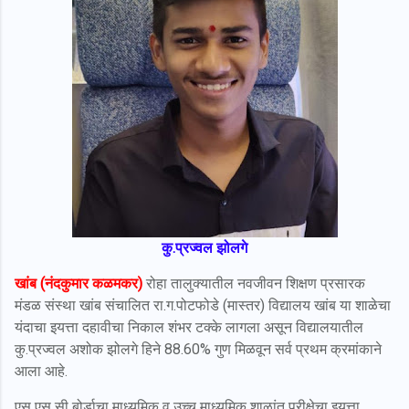
कु.प्रज्वल झोलगे
खांब (नंदकुमार कळमकर)
रोहा तालुक्यातील नवजीवन शिक्षण प्रसारक
मंडळ संस्था खांब संचालित रा.ग.पोटफोडे (मास्तर) विद्यालय खांब या शाळेचा
यंदाचा इयत्ता दहावीचा निकाल शंभर टक्के लागला असून विद्यालयातील
कु.प्रज्वल अशोक झोलगे हिने 88.60% गुण मिळवून सर्व प्रथम क्रमांकाने
आला आहे.
एस एस सी बोर्डाचा माध्यमिक व उच्च माध्यमिक शाळांत परीक्षेचा इयत्ता