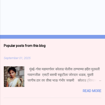
Popular posts from this blog
September 01, 2025
मुंबई-गोवा महामार्गावर कोलाड पोलीस ठाण्याच्या हद्दीत मुठवली
गावानजीक एसटी बसची स्कूटीला जोरदार धडक, युवती
जागीच ठार तर तीचा भाऊ गंभीर जखमी कोलाड (विश्वास
निकम) मुंबई गोवा महामार्गावर मुठवली गावच्या हद्दीत हॉटेल
READ MORE
नम्रता गार्डन येथे एस टी बस चालकाने एका एक्सेस स्कुटी
दुचाकीला धडक दिल्याने स्कूटीवरून प्रवास करणारी युवती
जागीच ठार झाल्याची घटना घडली आहे.तर तिचा भाऊ गंभीर