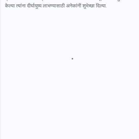
केल्या त्यांना दीर्घायुष्य लाभण्यासाठी अनेकांनी शुभेच्छा दिल्या.
C
o
m
m
e
n
t
s