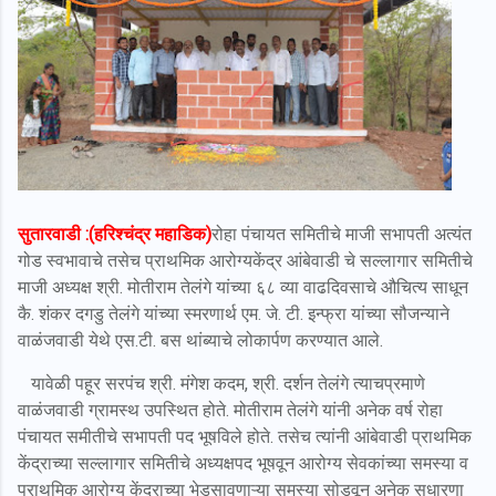
सुतारवाडी :(हरिश्चंद्र महाडिक)
रोहा पंचायत समितीचे माजी सभापती अत्यंत
गोड स्वभावाचे तसेच प्राथमिक आरोग्यकेंद्र आंबेवाडी चे सल्लागार समितीचे
माजी अध्यक्ष श्री. मोतीराम तेलंगे यांच्या ६८ व्या वाढदिवसाचे औचित्य साधून
कै. शंकर दगडु तेलंगे यांच्या स्मरणार्थ एम. जे. टी. इन्फ्रा यांच्या सौजन्याने
वाळंजवाडी येथे एस.टी. बस थांब्याचे लोकार्पण करण्यात आले.
यावेळी पहूर सरपंच श्री. मंगेश कदम, श्री. दर्शन तेलंगे त्याचप्रमाणे
वाळंजवाडी ग्रामस्थ उपस्थित होते. मोतीराम तेलंगे यांनी अनेक वर्ष रोहा
पंचायत समीतीचे सभापती पद भूषविले होते. तसेच त्यांनी आंबेवाडी प्राथमिक
केंद्राच्या सल्लागार समितीचे अध्यक्षपद भूषवून आरोग्य सेवकांच्या समस्या व
प्राथमिक आरोग्य केंद्राच्या भेडसावणाऱ्या समस्या सोडवून अनेक सुधारणा