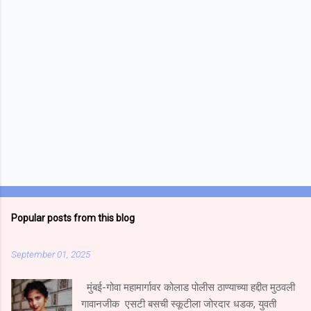
s
Popular posts from this blog
September 01, 2025
मुंबई-गोवा महामार्गावर कोलाड पोलीस ठाण्याच्या हद्दीत मुठवली
गावानजीक एसटी बसची स्कूटीला जोरदार धडक, युवती