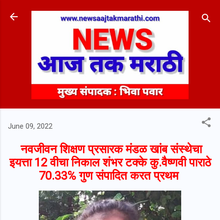
Skip to main content
June 09, 2022
नवजीवन शिक्षण प्रसारक मंडळ खांब संस्थेचा
इयत्ता 12 वीचा निकाल शंभर टक्के कु.वैष्णवी पाराठे
70.33℅ गुण संपादित करत प्रथम