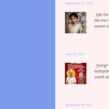
September 01, 2025
मुंबई-गोवा
तीचा भाऊ ग
चालकाने एक
भाऊ गंभीर 
भरधाव वेगान
एसटी क्र. 
जोरदार धडक
June 03, 2025
हिचा जागीच 
उसळ...
गुरूकडून ज
सेवानिवृत्ती
अडचणी आल्य
शिदोरीमुळेच
कर्तव्यदक्ष 
म्हणाले की 
प्रेरणा ही 
September 18, 2025
असले तरी या