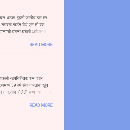
ोरदार धडक, युवती जागीच ठार तर
 नम्रता गार्डन येथे एस टी बस
 झाल्याची घटना घडली आहे.तर तिचा
ची बस प्रवासी घेऊन मुंबईकडे
READ MORE
दीत हॉटेल नम्रता गार्डन समोर
६४ या स्कूटी ला पाठीमागून
ोर गोळे वय वर्षे अंदाजे (१९)
त्यामुळे सर्वत्र एकच संतापाची लाट
रू शकलो:-उपनिरीक्षक राम पवार
्यामध्ये 39 वर्षे सेवा करताना खूप
ार व पत्नीने दिलेली साथ या
ाण्याचे सेवानिवृत्त कार्यतत्व
READ MORE
कार्यक्रमात बोलत होते. ते पुढे
जाऊ शकलो आव्हानांशी सामना करण्याची
 शकत नाही. मी जरी सेवानिवृत्त झालो