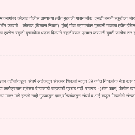
 महामार्गावर कोलाड पोलीस ठाण्याच्या हद्दीत मुठवली गावानजीक एसटी बसची स्कूटीला ज
ंभीर जखमी कोलाड (विश्वास निकम) मुंबई गोवा महामार्गावर मुठवली गावच्या हद्दीत हॉटेल
ा एक्सेस स्कुटी दुचाकीला धडक दिल्याने स्कूटीवरून प्रवास करणारी युवती जागीच ठार
जखमी झाला आहे. सोमवार दि.१ सप्टेंबर रोजी खेड महाड पनवेल मुंबई ही एसटी महामंडळा
े जात असताना एसटी चालकाने रस्त्याच्या परिस्थितीकडे दुर्लक्ष करून मूठवली गावाच्या हद्
एम. एच.२०बी.१९६० या एसटीने खांब बाजूकडे जाणाऱ्या स्कूटी क्र. एम एच ०६,सी.एच ४६
 दिल्याने मोठा अपघात झाला या अपघातात स्कुटी वरून प्रवास करणारी युवती देवयानी किश
मृत्यू झाला. तर तिचा भाऊ सुजल किशोर गोळे वय वर्षे १६ वर्षे हा गंभीर जखमी झाला आहे. 
्ञान वडीलांकडून संघर्ष आईकडून संस्कार शिकलो म्हणून 39 वर्षात निष्कलंक सेवा क
च्या कार्यक्रमात शुभेच्छा देण्यासाठी चाहत्यांची प्रचंड गर्दी रायगड :-(ओम पवार) पोलीस खात
ा मात्र मागे हटलो नाही गुरूकडून ज्ञान,वडिलांकडून संघर्ष व आई कडून मिळालेले संस्क
 पोलीस खात्यात 39 वर्षे निष्कलंकपणे सेवा करू शकलो असे प्रतिपादन सुधागड पाली पोलीस ठ
व लोकप्रिय सेवानिवृत्त उपनिरीक्षक राम मारुती पवार यांनी काढले ते सेवानिवृत्ती समारंभाच्या 
39 वर्षात खूप काही शिकलो तुमच्या समाजाच्या सहकार्यामुळे 39 वर्षाच्या प्रवासात पुढे 
आपल्यासारख्या स्नेहांमुळेच मिळाली तुमचे सहकाऱ्यांचे, समाजाचे ऋण शब्दात मी व्यक्त करू
पुढे सुद्धा अखंड समाजाची सेवा करण्याची अभिवाचन सेवानिवृत्त...