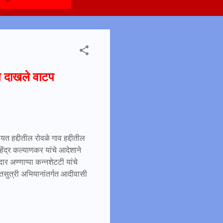
गत दाखले वाटप
यत हद्दीतील रोवळे गाव हद्दीतील
ंद्र कल्याणकर यांचे आदेशाने
 अण्णाप्पा कन्नशेटटी यांचे
्तसुत्री अभियानांतर्गत आदीवासी