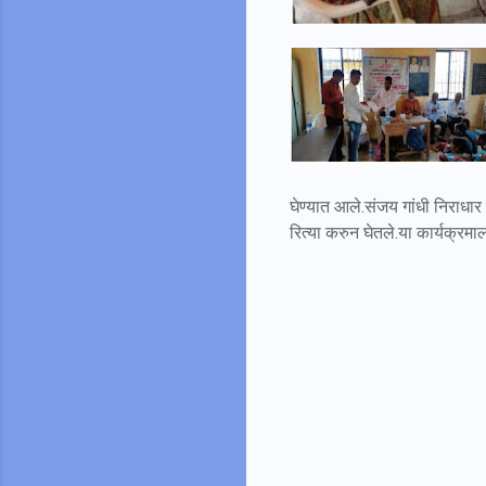
घेण्यात आले.संजय गांधी निराधार
रित्या करुन घेतले.या कार्यक्रमा
C
o
m
m