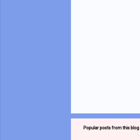
e
n
t
s
Popular posts from this blog