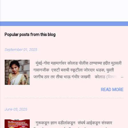
Popular posts from this blog
September 01, 2025
मुंबई-गोवा महामार्गावर कोलाड पोलीस ठाण्याच्या हद्दीत मुठवली
गावानजीक एसटी बसची स्कूटीला जोरदार धडक, युवती
जागीच ठार तर तीचा भाऊ गंभीर जखमी कोलाड (विश्वास
निकम) मुंबई गोवा महामार्गावर मुठवली गावच्या हद्दीत हॉटेल
READ MORE
नम्रता गार्डन येथे एस टी बस चालकाने एका एक्सेस स्कुटी
दुचाकीला धडक दिल्याने स्कूटीवरून प्रवास करणारी युवती
जागीच ठार झाल्याची घटना घडली आहे.तर तिचा भाऊ गंभीर
June 03, 2025
जखमी झाला आहे. सोमवार दि.१ सप्टेंबर रोजी खेड महाड
पनवेल मुंबई ही एसटी महामंडळाची बस प्रवासी घेऊन मुंबईकडे
गुरूकडून ज्ञान वडीलांकडून संघर्ष आईकडून संस्कार
भरधाव वेगाने जात असताना एसटी चालकाने रस्त्याच्या