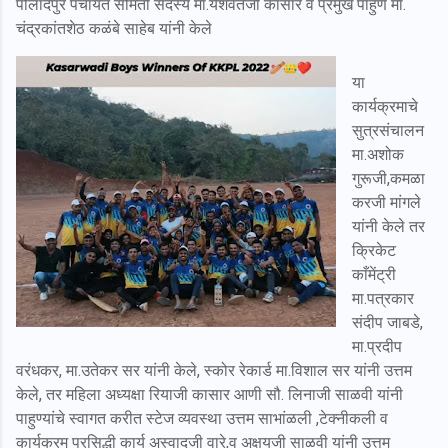
पोलादपुर पंचायत समिती सदस्य मा.यशवंतजी कासार व प्रमुख पाहुणे मा.
चंद्रकांतशेठ कळंबे साहेब यांनी केले
या
कार्यक्रमाचे
सुत्रसंचालन
मा.अशोक
गुरूजी,कमळा
करजी मांगले
यांनी केले तर
क्रिकेट
काँमेंट्री
मा.पत्रकार
संदीप जाबडे,
मा.प्रदीप
वरंधकर, मा.उतेकर सर यांनी केले, स्कोर रेकार्ड मा.विशाल सर यांनी उत्तम
केले, तर महिला अध्यक्षा रियाजी कासार आणी सौ. लिनाजी साळवी यांनी
पाहुण्यांचे स्वागत करीत स्टेज व्यवस्था उत्तम साभांळली ,टेक्नीकली व
कार्यक्रम प्रसिद्धी कार्य अस्वादजी वारे,व अक्षयजी साळवी यांनी उत्तम