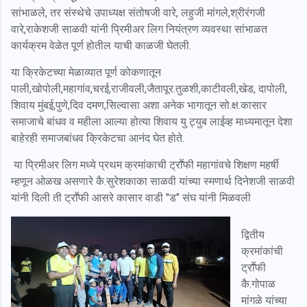
सांभाळले, तर संस्थेचे उपाध्यक्ष संतोषजी वारे, लहुजी मांगले,श्रीरंगजी
वारे,राकेशजी साळवी यांनी प्रिमीअर लिग नियंत्रण व्यवस्था सांभाळत
कार्यक्रम वेळेत पूर्ण होतील याची काळजी घेतली.
या क्रिकेटच्या मेळाव्यात पूर्ण कोकणातून
पाली,खोपोली,महागांव,चरई,राजीवली,जैतापूर.तुळशी,काटीवली,खेड, दापोली,
शिवाय मुंबई,पुणे,दिव दमण,सिल्वासा अशा अनेक भागातून सो.क्ष.कासार
समाजाचे बांधव व महीला आल्या होत्या शिवाय यु ट्युब लाईव्ह माध्यमातून देशा
बाहेरही समाजबांधव क्रिकेटचा आनंद घेत होते.
या प्रिमीअर लिग मध्ये प्रथम क्रमांकाची ट्राॕफी महागांवचे शिक्षण महर्षी
म्हणून ओळख असणारे कै.सुरेशकाका साळवी यांच्या स्मणार्थ दिनेशजी साळवी
यांनी दिली ती ट्राॕफी आसरे कासार वाडी "ड" संघ यांनी मिळवली
द्वितीय
क्रमांकांची
ट्राॕफी
कै.गोपाळ
मांगळे यांच्या