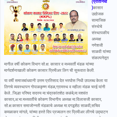
(प्रतिनिधी
)
कासार
उद्योजक
सामाजिक
संस्थेचे
संस्थापकीय
अध्यक्ष
गणेशजी
साळवी यांच्या
संकल्पनेतून
मागील वर्षी कोकण विभाग सो.क्ष. कासार व मध्यवर्ती मंडळ यांच्या
मार्गदर्शनाखाली कोकण कासार प्रिमीअर लिग ची सुरूवात केली.
या वर्षी समाजबांधवानी उत्तम प्रतिसाद देत भरघोस निधी उपलब्ध केला या
लिगचे व्यवस्थापन गोपाळकृष्ण मंडळ,ग्रामस्थ व महीला मंडळ चरई यांनी
केले...जिल्हा परिषद सदस्य मा.चंद्रकांतशेठ कळंबे,मा.यशवंत
कासार,अ.भा.मध्यवर्तीचे कोकण विभागीय अध्यक्ष मा.विलासजी कासार,
सो.क्ष.कासार समाजोन्नती मंडळाचे अध्यक्ष मा.दगडूशेठ साळवी,सचिव
कमळाकर मांगले, यांच्या हस्ते दिप प्रज्वलन तर प्रिमीअर लीगचे उद्घाटन