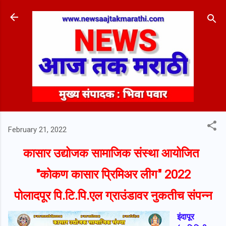
Skip to main content
February 21, 2022
कासार उद्योजक सामाजिक संस्था
आयोजित
"कोकण कासार प्रिमिअर लीग" 2022
पोलादपूर पि.टि.पि.एल ग्राउंडावर नुकतीच संपन्न
इंदापूर