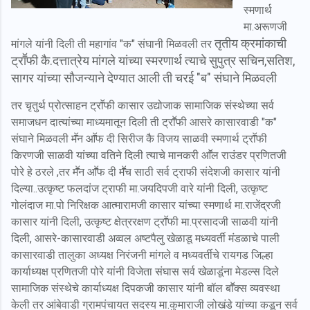
स्मणार्थ
मा.अरूणजी
तृतीय क्रमांकाची
मांगले यांनी दिली ती महागांव "क" संघानी मिळवली तर
ट्राॕफी कै.दत्तात्रेय मांगले यांच्या स्मरणार्थ त्याचे सुपुत्र सचिन,सतिश,
सागर यांच्या सौजन्याने देण्यात आली ती चरई "ब" संघाने मिळवली
तर चृतुर्थ प्रोत्साहन ट्राॕफी कासार उद्योजाक सामाजिक संस्थेच्या सर्व
समाजधन दात्यांच्या माध्यमातून दिली ती ट्राॕफी आसरे कासारवाडी "क"
संघाने मिळवली मॕन आॕफ दी सिरीज कै विजय साळवी स्मणार्थ ट्राॕफी
किरणजी साळवी यांच्या वतिने दिली त्याचे मानकरी आॕल राउंडर प्रणितजी
पोरे हे ठरले ,तर मॕन आॕफ दी मॕच साठी सर्व ट्राफी संदेशजी कासार यांनी
दिल्या..उत्कृष्ट फलदांज ट्राफी मा.जयदिपजी वारे यांनी दिली, उत्कृष्ट
गोलंदाज मा.पो निरिक्षक आत्मारामजी कासार यांच्या स्मणार्थ मा.राजेंद्रजी
कासार यांनी दिली, उत्कृष्ट क्षेत्ररक्षण ट्राॕफी मा.प्रसादजी साळवी यांनी
दिली, आसरे-कासारवाडी अव्वल अष्टपैलु खेळाडू मध्यवर्ती मंडळाचे पाली
कासारवाडी तालुका अध्यक्ष निरंजनी मांगले व मध्यवर्तीचे रायगड जिल्हा
कार्याध्यक्ष प्रणितजी पोरे यांनी विजेता संघास सर्व खेळाडूंना मेडल्स दिले
सामाजिक संस्थेचे कार्याध्यक्ष दिपकजी कासार यांनी बॉल बाॕक्स व्यवस्था
केली तर आंबेवाडी ग्रामपंचायत सदस्य मा.कुमाराजी लोखंडे यांच्या कडून सर्व