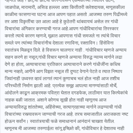
गहनता आहे ! छोट्या छोटया कारणांवरून एकमेकांच्या जिवावर उठण,
जाळपोळ, मारामारी, असिड हल्ल्ला अशा कितीतरी क्लेशदायक, माणूसकीला
काळीमा फासणाऱ्या घटना आज आपण पहात असतो .आजच्या तरुण पिढीमध्ये
तर अशा विकृतींचा उत आला आहे हे कुठेतरी थांबवायचं असेल तर गांधी
विचारांचा अंगिकार करण्याची गरज आहे.
आपण गांधीविचारांचा तिरस्कार
करतो त्याचे कारण म्हणजे, मूळात आपणास गांधी समजले ना त्यांचे विचार
समले पण त्यांच्या विचारांनीच
देशाला रणाविना, रक्ताविन। हिंसेविना
स्वातंत्र्य मिळवून दिले. हे विसरून चालणार नाही . गांधीविचार म्हणजे अन्याय
सहन करणे हा नसून,
गांधी विचार म्हणजे अन्याया विरुद्ध न्याय्य मार्गाने लढा
देणे हा होता, अत्याचाराचा प्रतिकार अत्याचाराने करणे गांधीजींना कधिच
मान्य नव्हते, आगीने आग विझत नसूज ती दुप्पट वेगाने पेटते व त्यात निष्पाप
जिवांनाही उध्वस्त व्हावं लागतं त्यानं कुणाचच भलं होल नाही आज तशीच
परिस्थीती निर्माण झाली आहे. प्रत्येक समूह आपल्या मागण्यांसाठी मोर्चे,
आंदोलने काढून आक्रमक पवित्रा घेतात दगडफेक, लाठीमार यात कित्येकांचे
नाहक बळी जातात. अशाने कोणच सूखी होत नाही म्हणूनच आज
अन्यायाविरुद्ध शांततेच्या, अहिंसेच्या, सत्याग्रहाच्या मार्गाने लढण्याची गांधी
विचारांच्या रस्त्यावरून जाण्याची गरज आहे. तरच समाजातील अराजकता नष्ट
होऊन सर्वांन। स्वातंत्र्याची फळे समाधानानं आनंदानं चाखता येतील.
म्हणूनच मी आजच्या तरुणाईला सांगू इच्छिते की, गांधीविचार हे देशातच नाही