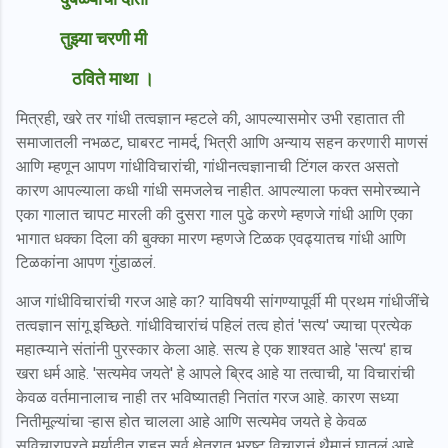
तुझ्या चरणी मी
ठविते माथा ।
मित्रही, खरे तर गांधी तत्वज्ञान म्हटले की, आपल्यासमोर उभी रहातात ती
समाजातली नभळट, घाबरट नामर्द, भित्री आणि अन्याय सहन करणारी माणसं
आणि म्हणून आपण गांधीविचारांची, गांधीनत्वज्ञानाची टिंगल करत असतो
कारण आपल्याला कधी गांधी समजलेच नाहीत. आपल्याला फक्त समोरच्याने
एका गालात चापट मारली की दुसरा गाल पुढे करणे म्हणजे गांधी आणि एका
भागात धक्का दिला की बुक्का मारण म्हणजे टिळक एवढ्यातच गांधी आणि
टिळकांना आपण गुंडाळलं.
आज गांधीविचारांची गरज आहे का? याविषयी सांगण्यापूर्वी मी प्रथम गांधीजींचे
तत्वज्ञान सांगू इच्छिते. गांधीविचारांचं पहिलं तत्व होतं 'सत्य' ज्याचा प्रत्येक
महात्म्याने संतांनी पुरस्कार केला आहे. सत्य हे एक शाश्वत आहे 'सत्य' हाच
खरा धर्म आहे. 'सत्यमेव जयते' हे आपले ब्रिद आहे या तत्वाची, या विचारांची
केवळ वर्तमानालाच नाही तर भविष्यातही नितांत गरज आहे. कारण सध्या
नितीमूल्यांचा ऱ्हास होत चालला आहे आणि सत्यमेव जयते हे केवळ
सुविचारापुरते मर्यादीत राहून सर्व
क्षेत्रात भ्रष्ट विचारानं थैमानं घातलं आहे.