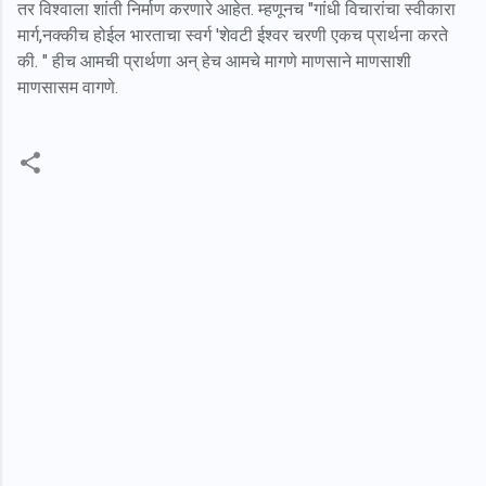
तर विश्वाला शांती निर्माण करणारे आहेत.
म्हणूनच
"गांधी विचारांचा स्वीकारा
मार्ग,
नक्कीच होईल भारताचा स्वर्ग 'शे
वटी ईश्वर चरणी एकच प्रार्थना करते
की. " हीच आमची प्रार्थणा अन् हेच आमचे मागणे
माणसाने माणसाशी
माणसासम वागणे.
C
o
m
m
e
n
t
s