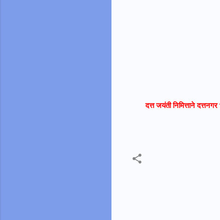
दत्त जयंती निमित्ताने दत्तनग
C
o
m