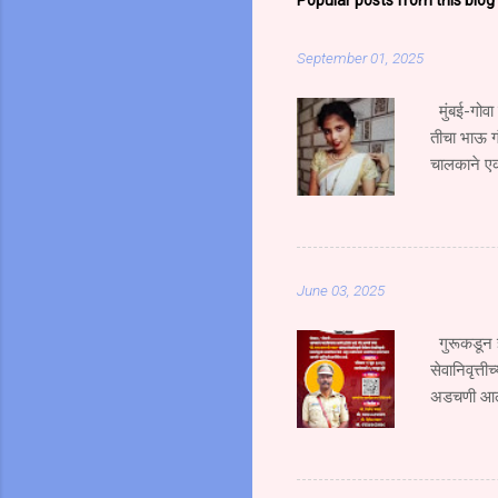
Popular posts from this blog
September 01, 2025
मुंबई-गोवा
तीचा भाऊ ग
चालकाने एक
भाऊ गंभीर 
भरधाव वेगान
एसटी क्र. 
जोरदार धडक
June 03, 2025
हिचा जागीच 
उसळ...
गुरूकडून ज
सेवानिवृत्ती
अडचणी आल्य
शिदोरीमुळेच
कर्तव्यदक्ष 
म्हणाले की 