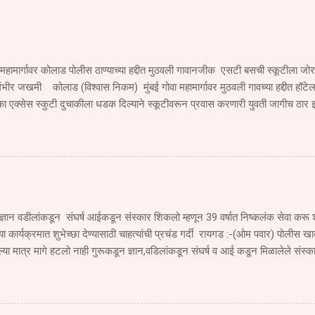
 महामार्गावर कोलाड पोलीस ठाण्याच्या हद्दीत मुठवली गावानजीक एसटी बसची स्कूटीला ज
ंभीर जखमी कोलाड (विश्वास निकम) मुंबई गोवा महामार्गावर मुठवली गावच्या हद्दीत हॉटेल
ा एक्सेस स्कुटी दुचाकीला धडक दिल्याने स्कूटीवरून प्रवास करणारी युवती जागीच ठार
जखमी झाला आहे. सोमवार दि.१ सप्टेंबर रोजी खेड महाड पनवेल मुंबई ही एसटी महामंडळा
े जात असताना एसटी चालकाने रस्त्याच्या परिस्थितीकडे दुर्लक्ष करून मूठवली गावाच्या हद्
एम. एच.२०बी.१९६० या एसटीने खांब बाजूकडे जाणाऱ्या स्कूटी क्र. एम एच ०६,सी.एच ४६
 दिल्याने मोठा अपघात झाला या अपघातात स्कुटी वरून प्रवास करणारी युवती देवयानी किश
मृत्यू झाला. तर तिचा भाऊ सुजल किशोर गोळे वय वर्षे १६ वर्षे हा गंभीर जखमी झाला आहे. 
्ञान वडीलांकडून संघर्ष आईकडून संस्कार शिकलो म्हणून 39 वर्षात निष्कलंक सेवा क
च्या कार्यक्रमात शुभेच्छा देण्यासाठी चाहत्यांची प्रचंड गर्दी रायगड :-(ओम पवार) पोलीस खात
ा मात्र मागे हटलो नाही गुरूकडून ज्ञान,वडिलांकडून संघर्ष व आई कडून मिळालेले संस्क
 पोलीस खात्यात 39 वर्षे निष्कलंकपणे सेवा करू शकलो असे प्रतिपादन सुधागड पाली पोलीस ठ
व लोकप्रिय सेवानिवृत्त उपनिरीक्षक राम मारुती पवार यांनी काढले ते सेवानिवृत्ती समारंभाच्या 
39 वर्षात खूप काही शिकलो तुमच्या समाजाच्या सहकार्यामुळे 39 वर्षाच्या प्रवासात पुढे 