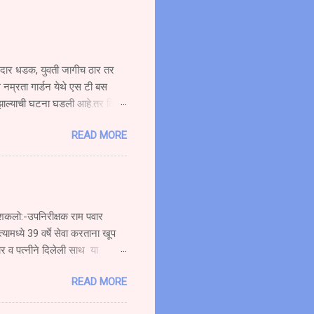
ोरदार धडक, युवती जागीच ठार तर
 नम्रता गार्डन येथे एस टी बस
 झाल्याची घटना घडली आहे.तर तिचा
ची बस प्रवासी घेऊन मुंबईकडे
READ MORE
दीत हॉटेल नम्रता गार्डन समोर
६४ या स्कूटी ला पाठीमागून
ोर गोळे वय वर्षे अंदाजे (१९)
त्यामुळे सर्वत्र एकच संतापाची लाट
रू शकलो:-उपनिरीक्षक राम पवार
्यामध्ये 39 वर्षे सेवा करताना खूप
ार व पत्नीने दिलेली साथ या
ाण्याचे सेवानिवृत्त कार्यतत्व
READ MORE
कार्यक्रमात बोलत होते. ते पुढे
जाऊ शकलो आव्हानांशी सामना करण्याची