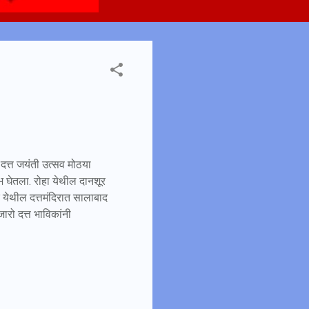
 दत्त जयंती उत्सव मोठया
घेतला. रोहा येथील दानशूर
वर येथील दत्तमंदिरात सालाबाद
ारो दत्त भाविकांनी