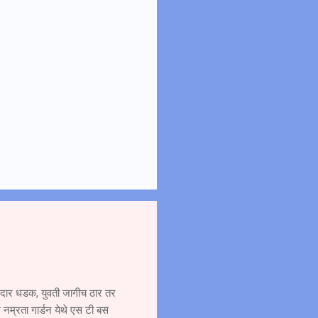
ोरदार धडक, युवती जागीच ठार तर
 नम्रता गार्डन येथे एस टी बस