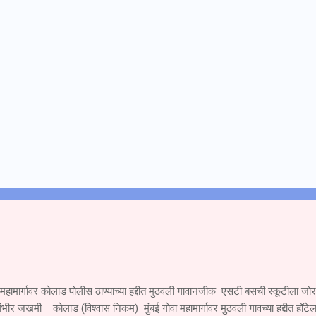
 महामार्गावर कोलाड पोलीस ठाण्याच्या हद्दीत मुठवली गावानजीक एसटी बसची स्कूटीला ज
ंभीर जखमी कोलाड (विश्वास निकम) मुंबई गोवा महामार्गावर मुठवली गावच्या हद्दीत हॉटेल