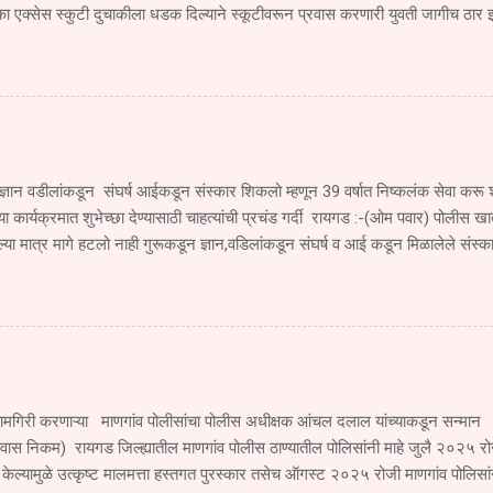
ा एक्सेस स्कुटी दुचाकीला धडक दिल्याने स्कूटीवरून प्रवास करणारी युवती जागीच ठार
जखमी झाला आहे. सोमवार दि.१ सप्टेंबर रोजी खेड महाड पनवेल मुंबई ही एसटी महामंडळा
े जात असताना एसटी चालकाने रस्त्याच्या परिस्थितीकडे दुर्लक्ष करून मूठवली गावाच्या हद्
एम. एच.२०बी.१९६० या एसटीने खांब बाजूकडे जाणाऱ्या स्कूटी क्र. एम एच ०६,सी.एच ४६
 दिल्याने मोठा अपघात झाला या अपघातात स्कुटी वरून प्रवास करणारी युवती देवयानी किश
मृत्यू झाला. तर तिचा भाऊ सुजल किशोर गोळे वय वर्षे १६ वर्षे हा गंभीर जखमी झाला आहे. 
्ञान वडीलांकडून संघर्ष आईकडून संस्कार शिकलो म्हणून 39 वर्षात निष्कलंक सेवा क
च्या कार्यक्रमात शुभेच्छा देण्यासाठी चाहत्यांची प्रचंड गर्दी रायगड :-(ओम पवार) पोलीस खात
ा मात्र मागे हटलो नाही गुरूकडून ज्ञान,वडिलांकडून संघर्ष व आई कडून मिळालेले संस्क
 पोलीस खात्यात 39 वर्षे निष्कलंकपणे सेवा करू शकलो असे प्रतिपादन सुधागड पाली पोलीस ठ
व लोकप्रिय सेवानिवृत्त उपनिरीक्षक राम मारुती पवार यांनी काढले ते सेवानिवृत्ती समारंभाच्या 
39 वर्षात खूप काही शिकलो तुमच्या समाजाच्या सहकार्यामुळे 39 वर्षाच्या प्रवासात पुढे 
आपल्यासारख्या स्नेहांमुळेच मिळाली तुमचे सहकाऱ्यांचे, समाजाचे ऋण शब्दात मी व्यक्त करू
पुढे सुद्धा अखंड समाजाची सेवा करण्याची अभिवाचन सेवानिवृत्त...
ामगिरी करणाऱ्या माणगांव पोलीसांचा पोलीस अधीक्षक आंचल दलाल यांच्याकडून सन्मान 
्वास निकम) रायगड जिल्ह्यातील माणगांव पोलीस ठाण्यातील पोलिसांनी माहे जुलै २०२५ रो
 केल्यामुळे उत्कृष्ट मालमत्ता हस्तगत पुरस्कार तसेच ऑगस्ट २०२५ रोजी माणगांव पो