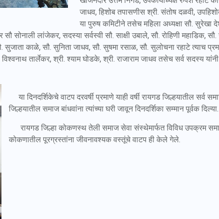
खजिनदार उत्तम निगडे, उपकार्याध्यक्ष रुपेश रहाटे का
जाधव, हिशोब तपासणीस श्री. संतोष दळवी, उपहिश
या पुरुष कमिटीने तसेच महिला अध्यक्षा सौ. सुरेखा देशम
ौ सोनाली लांजेकर, सदस्या सर्वस्वी सौ. साक्षी उबाले, सौ. रोहिणी महाडिक, सौ. सी
ौ. सुजाता काळे, सौ. सुनिता जाधव, सौ. सुषमा रसाळ, सौ. सुलोचना रहाटे त्याच प्रम
 विश्वनाथ तार्लेकर, श्री. श्याम घोडके, श्री. राजाराम जाधव तसेच सर्व सदस्य यांनी 
या दिनदर्शिकेचे वाटप दरवर्षी प्रमाणे याही वर्षी रायगड जिल्हयातील सर्व समा
जिल्हयातील समाज बांधवांना त्यांच्या घरी जावून दिनदर्शिका सम्मान पूर्वक दिल्या.
रायगड जिल्हा कोकणस्थ तेली समाज सेवा संस्थेमार्फत विविध उपक्रम समाज ब
कोकणातील पूरग्रस्तांना जीवनावश्यक वस्तूंचे वाटप ही केले गेले.