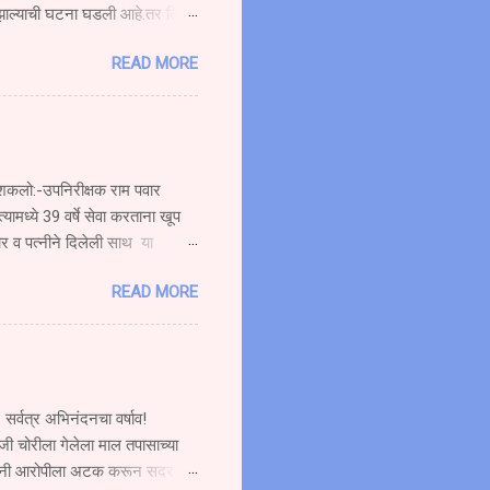
 झाल्याची घटना घडली आहे.तर तिचा
ची बस प्रवासी घेऊन मुंबईकडे
READ MORE
दीत हॉटेल नम्रता गार्डन समोर
६४ या स्कूटी ला पाठीमागून
ोर गोळे वय वर्षे अंदाजे (१९)
त्यामुळे सर्वत्र एकच संतापाची लाट
रू शकलो:-उपनिरीक्षक राम पवार
्यामध्ये 39 वर्षे सेवा करताना खूप
ार व पत्नीने दिलेली साथ या
ाण्याचे सेवानिवृत्त कार्यतत्व
READ MORE
कार्यक्रमात बोलत होते. ते पुढे
जाऊ शकलो आव्हानांशी सामना करण्याची
 शकत नाही. मी जरी सेवानिवृत्त झालो
सर्वत्र अभिनंदनचा वर्षाव!
जी चोरीला गेलेला माल तपासाच्या
लिसांनी आरोपीला अटक करून सदर