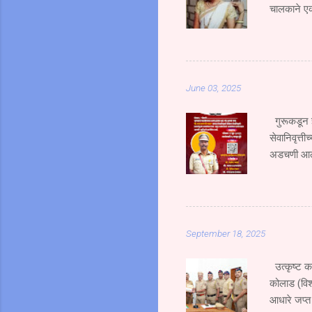
चालकाने एक
भाऊ गंभीर 
भरधाव वेगान
एसटी क्र. 
जोरदार धडक
June 03, 2025
हिचा जागीच 
उसळ...
गुरूकडून ज
सेवानिवृत्ती
अडचणी आल्य
शिदोरीमुळेच
कर्तव्यदक्ष 
म्हणाले की 
प्रेरणा ही 
September 18, 2025
असले तरी या
उत्कृष्ट क
कोलाड (विश
आधारे जप्त