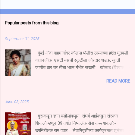
Popular posts from this blog
September 01, 2025
मुंबई-गोवा महामार्गावर कोलाड पोलीस ठाण्याच्या हद्दीत मुठवली
गावानजीक एसटी बसची स्कूटीला जोरदार धडक, युवती
जागीच ठार तर तीचा भाऊ गंभीर जखमी कोलाड (विश्वास
निकम) मुंबई गोवा महामार्गावर मुठवली गावच्या हद्दीत हॉटेल
READ MORE
नम्रता गार्डन येथे एस टी बस चालकाने एका एक्सेस स्कुटी
दुचाकीला धडक दिल्याने स्कूटीवरून प्रवास करणारी युवती
जागीच ठार झाल्याची घटना घडली आहे.तर तिचा भाऊ गंभीर
June 03, 2025
जखमी झाला आहे. सोमवार दि.१ सप्टेंबर रोजी खेड महाड
पनवेल मुंबई ही एसटी महामंडळाची बस प्रवासी घेऊन मुंबईकडे
गुरूकडून ज्ञान वडीलांकडून संघर्ष आईकडून संस्कार
भरधाव वेगाने जात असताना एसटी चालकाने रस्त्याच्या
शिकलो म्हणून 39 वर्षात निष्कलंक सेवा करू शकलो:-
परिस्थितीकडे दुर्लक्ष करून मूठवली गावाच्या हद्दीत हॉटेल
उपनिरीक्षक राम पवार सेवानिवृत्तीच्या कार्यक्रमात शुभेच्छा
नम्रता गार्डन समोर एसटी क्र. एम. एच.२०बी.१९६० या