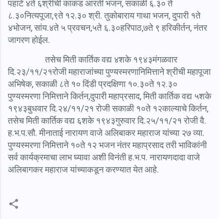
पहाटे ४ते ६श्रींची काकड आरती भजन, सकाळी ६.३० ते
८.३०नित्यपूजा,९ते १२.३० श्री. तुकोबाराय गाथा भजन, दुपारी १ते
४भोजन, सांय.४ते ५ प्रवचन,५ते ६.३०हरिपाठ,७ते ९ हरिकीर्तन, नंतर
जागरण होईल.
तसेच मिती कार्तिक वद्य ४शके १९४३मंगळवार
दि.२३/११/२१रोजी महाराजांच्या पुण्यस्मरणानिमित्ताने श्रीची महापूजा
अभिषेक, सकाळी ८ते १० दिंडी प्रदक्षिणा १०.३०ते १२.३०
पुण्यस्मरणा निमित्ताने किर्तन,दुपारी महाप्रसाद, मिती कार्तिक वद्य ५शके
१९४३बुधवार दि.२४/११/२१ रोजी सकाळी १०ते १२काल्याचे किर्तन,
तसेच मिती कार्तिक वद्य ६शके १९४३गुरुवार दि.२५/११/२१ रोजी वै.
ह.भ.प.सौ. मीनाताई नारायण वाजे अलिबाकर महाराज यांच्या २७ व्या.
पुण्यस्मरणा निमित्ताने १०ते १२ भजन नंतर महाप्रसाद तरी भाविकांनी
सर्व कार्यक्रमाचा लाभ घ्यावा अशी विनंती ह.भ.प. नारायणदादा वाजे
अलिबागकर महाराज यांच्याकडून करण्यात येत आहे.