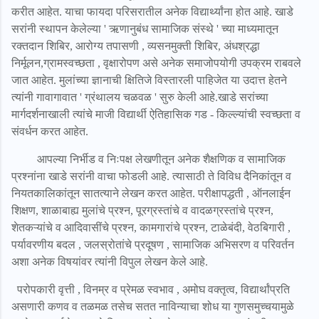
करीत आहेत. याचा फायदा परिसरातील अनेक विद्यार्थ्यांना होत आहे. खाडे
सरांनी स्थापन केलेल्या ' ऋणानुबंध सामाजिक संस्थे ' च्या माध्यमातून
रक्तदान शिबिर, आरोग्य तपासणी , व्यसनमुक्ती शिबिर, अंधश्रद्धा
निर्मूलन,ग्रामस्वच्छता , वृक्षारोपण असे अनेक समाजोपयोगी उपक्रम राबवले
जात आहेत. मुलांच्या ज्ञानाची क्षितिजे विस्तारली पाहिजेत या उदात्त हेतने
त्यांनी गावागावात ' ग्रंथालय चळवळ ' सुरु केली आहे.खाडे सरांच्या
मार्गदर्शनाखाली त्यांचे माजी विद्यार्थी ऐतिहासिक गड - किल्ल्यांची स्वच्छता व
संवर्धन करत आहेत.
आपल्या निर्भीड व निःपक्ष लेखणीतून अनेक शैक्षणिक व सामाजिक
प्रश्नांना खाडे सरांनी वाचा फोडली आहे. त्यासाठी ते विविध दैनिकांतून व
नियतकालिकांतून सातत्याने लेखन करत आहेत. परीक्षापद्धती , ऑनलाईन
शिक्षण, शाळाबाह्य मुलांचे प्रश्न, पूरग्रस्तांचे व वादळग्रस्तांचे प्रश्न,
शेतकऱ्यांचे व आदिवासींचे प्रश्न, कामगारांचे प्रश्न, टाळेबंदी, वेठबिगारी ,
पर्यावरणीय बदल , जलस्रोतांचे प्रदूषण , सामाजिक अभिसरण व परिवर्तन
अशा अनेक विषयांवर त्यांनी विपुल लेखन केले आहे.
परोपकारी वृत्ती , विनम्र व प्रेमळ स्वभाव , अमोघ वक्तृत्व, विद्यार्थांप्रति
असणारी कणव व तळमळ तसेच सतत नाविन्याचा शोध या गुणसमुच्चयामुळे