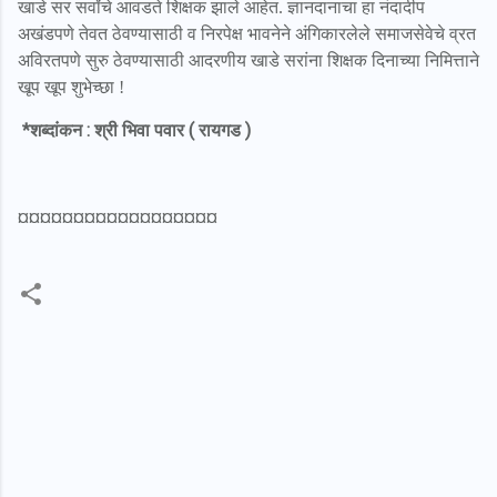
खाडे सर सर्वांचे आवडते शिक्षक झाले आहेत. ज्ञानदानाचा हा नंदादीप
अखंडपणे तेवत ठेवण्यासाठी व निरपेक्ष भावनेने अंगिकारलेले समाजसेवेचे व्रत
अविरतपणे सुरु ठेवण्यासाठी आदरणीय खाडे सरांना शिक्षक दिनाच्या निमित्ताने
खूप खूप शुभेच्छा !
*शब्दांकन : श्री भिवा पवार ( रायगड )
¤¤¤¤¤¤¤¤¤¤¤¤¤¤¤¤¤¤
C
o
m
m
e