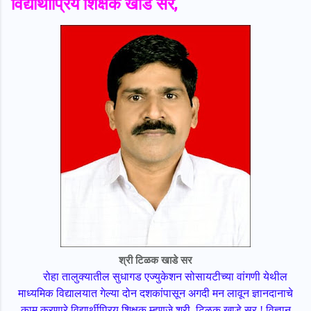
विद्यार्थीप्रिय शिक्षक खाडे सर,
श्री टिळक खाडे सर
रोहा तालुक्यातील सुधागड एज्युकेशन सोसायटीच्या वांगणी येथील
माध्यमिक विद्यालयात गेल्या दोन दशकांपासून अगदी मन लावून ज्ञानदानाचे
काम करणारे विद्यार्थीप्रिय शिक्षक म्हणजे श्री. टिळक खाडे सर ! विज्ञान