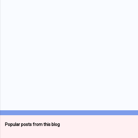
e
n
t
s
Popular posts from this blog