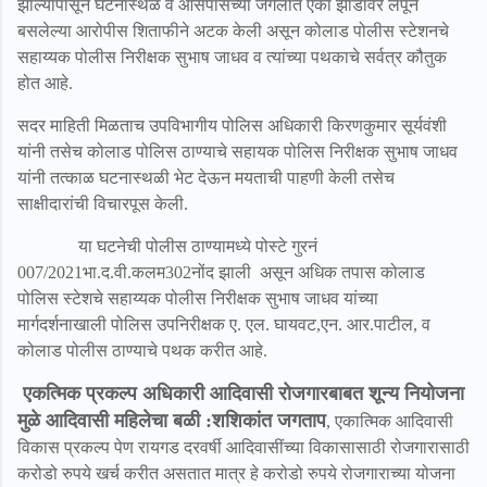
झाल्यापासून घटनास्थळ व आसपासच्या जंगलात एका झाडावर लपून
बसलेल्या आरोपीस शिताफीने अटक केली असून कोलाड पोलीस स्टेशनचे
सहाय्यक पोलीस निरीक्षक सुभाष जाधव व त्यांच्या पथकाचे सर्वत्र कौतुक
होत आहे.
सदर माहिती मिळताच उपविभागीय पोलिस अधिकारी किरणकुमार सूर्यवंशी
यांनी तसेच कोलाड पोलिस ठाण्याचे सहायक पोलिस निरीक्षक सुभाष जाधव
यांनी तत्काळ घटनास्थळी भेट देऊन मयताची पाहणी केली तसेच
साक्षीदारांची विचारपूस केली.
या घटनेची पोलीस ठाण्यामध्ये पोस्टे गुरनं
007/2021भा.द.वी.कलम302नोंद झाली असून अधिक तपास कोलाड
पोलिस स्टेशचे सहाय्यक पोलीस निरीक्षक सुभाष जाधव यांच्या
मार्गदर्शनाखाली पोलिस उपनिरीक्षक ए. एल. घायवट,एन. आर.पाटील, व
कोलाड पोलीस ठाण्याचे पथक करीत आहे.
एकत्मिक प्रकल्प अधिकारी आदिवासी रोजगारबाबत शून्य नियोजना
मुळे आदिवासी महिलेचा बळी :शशिकांत जगताप
, एकात्मिक आदिवासी
विकास प्रकल्प पेण रायगड दरवर्षी आदिवासींच्या विकासासाठी रोजगारासाठी
करोडो रुपये खर्च करीत असतात मात्र हे करोडो रुपये रोजगाराच्या योजना