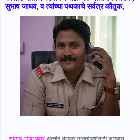
सुभाष जाधव, व त्यांच्या पथकाचे सर्वत्र कौतुक,
रायगड (भिवा पवार )
पत्नीने धंद्यावर
ऊसतोडणीसाठी जाण्यास