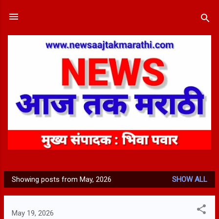
Skip to main content
Showing posts from May, 2026
SHOW ALL
P
o
s
May 19, 2026