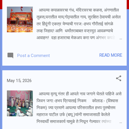
t
s
आपल्या कपाळावरचा गंध, मंदिरावरचा कळस, अंगणातील
तुळस,घरातील माय,गोठ्यातील गाय, सुरक्षित ठेवायची असेल
तर हिंदूंनी एकत्र येण्याची गरज:-हभप गौरीताई सांगळे
लव्ह जिहाद! आणि धर्मांतराबाबत वज्रमुठ आवळण्याचे
आवाहन! दहा हजाराचा मेकअप करा पण अंगभर कपडे
घाला! जिच्या अंगभर कपडे ती जगातली सुंदर स्त्री! हभप
गौरीताई सांगळे यांचा तरुणींना आवाहन! कोलाड (विश्वास
READ MORE
Post a Comment
निकम) हिंदूंच्या रक्षणासाठी आपण संघटित होणे गरजेचे
आहे.आपल्याला कपाळावरचा गंध, मंदिरावरचा कळस,
अंगणातील तुळस, घरातील माय,गोठ्यातील गाय,सुरक्षित
ठेवायचा असेल तर हिंदूंनी एकत्र येण्याची गरज आहे असे
May 15, 2026
मत हभप गौरीताई सांगळे यांनी सकल हिंदू समाज कोलाड
पंचक्रोशीतील आयोजित विराट हिंदू संमेलनात आपले मत
आपल्या मृत्यू नंतर ही आपले नाव जगाने घेतले पाहिजे असे
व्यक्त करतांना सांगितले नात्यांचा आदर कसा करायचा
जिवन जगा:-हभप प्रियाताई निकम कोलाड:- (विश्वास
असतो?बहीण भावाचे नाते नाते म्हणजे काय?पती पत्नीचे
निकम) ज्या प्रमाणे आपल्या परिसरातील हभप पुरुषोत्तम
नाते काय असते? सासू सासऱ्याच्या आदर कसा करायचा?
महाराज पाटील उर्फ (बापू )यांनी समाजासाठी केलेले
माता पित्याचेवर नतमस्तक कसे व्हायचे हे फक्त हिंदू धर्म
निस्वार्थी समाजकार्य यामुळे ते निघून गेल्यावर त्यांच्या
शिकवतो.आपण शिवरायांचे वारसदार म्हणून जन्माला आलो
आठवणी समाजात जागृत आहेत. यामुळे जिवन जगत