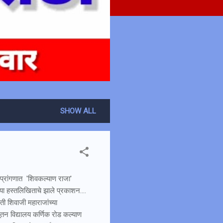
SHOW ALL
ा प्रांगणात 'शिवकल्याण राजा'
या हस्तलिखिताचे झाले प्रकाशन....
ती शिवाजी महाराजांच्या
नूतन विद्यालय कर्णिक रोड कल्याण