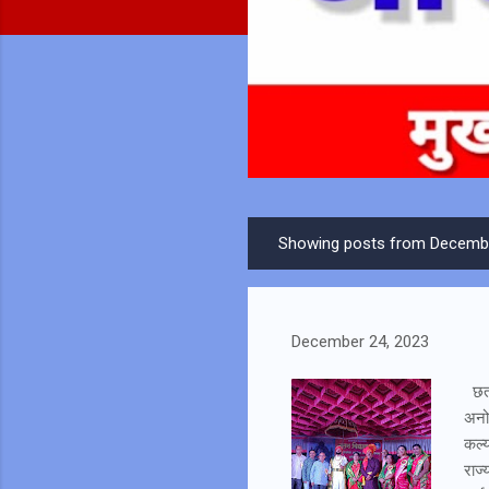
Showing posts from Decembe
P
o
s
t
December 24, 2023
s
छत्र
अनोख
कल्य
राज्